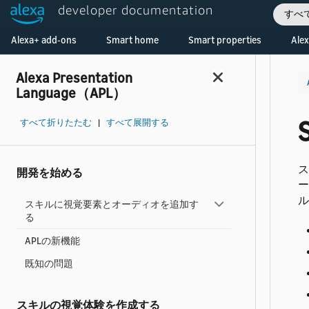
developer documentation
すべ
Welcome! Ask the DevAssistant
Alexa+ add-ons
Smart home
Smart properties
Alex
Alexa Presentation
Language（APL）
すべて折りたたむ
|
すべて展開する
ス
開発を始める
ー
ル
スキルに視覚要素とオーディオを追加す
る
APLの新機能
既知の問題
スキルの視覚体験を作成する