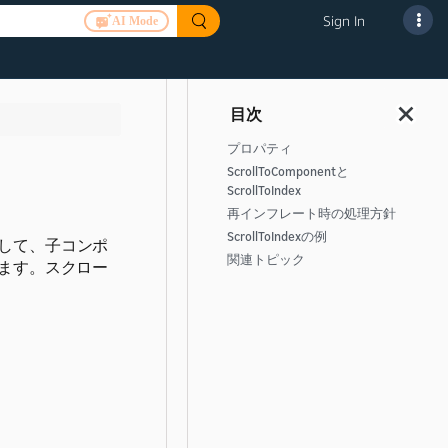
Sign In
AI Mode
プロパティ
ScrollToComponentと
ScrollToIndex
再インフレート時の処理方針
ScrollToIndexの例
して、子コンポ
関連トピック
ます。
スクロー