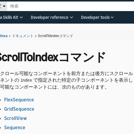
て
a Skills Kit
Developer reference
Developer tools
Alexa
>
ドキュメント
>
ScrollToIndexコマンド
ScrollToIndexコマンド
クロール可能なコンポーネントを前方または後方にスクロール
ネントの
で指定された特定の子コンポーネントを表示し
index
可能なコンポーネントには、次のものがあります。
FlexSequence
GridSequence
ScrollView
Sequence