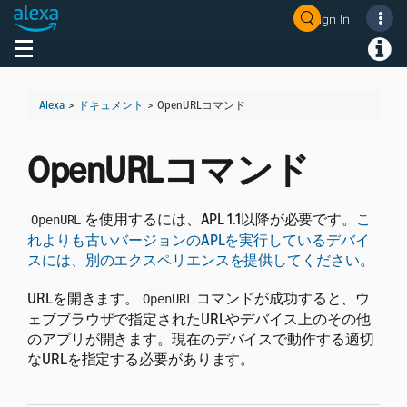
Sign In
Welcome! Ask the DevAssistant
Toggle navigation
Toggl
Alexa
>
ドキュメント
>
OpenURLコマンド
OpenURLコマンド
を使用するには、APL 1.1以降が必要です。
こ
OpenURL
れよりも古いバージョンのAPLを実行しているデバイ
スには、別のエクスペリエンスを提供してください
。
URLを開きます。
コマンドが成功すると、ウ
OpenURL
ェブブラウザで指定されたURLやデバイス上のその他
のアプリが開きます。現在のデバイスで動作する適切
なURLを指定する必要があります。