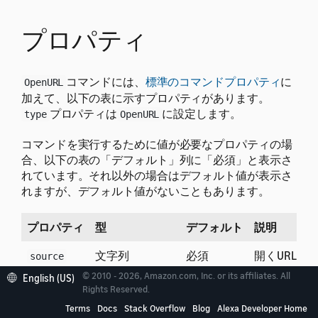
プロパティ
コマンドには、
標準のコマンドプロパティ
に
OpenURL
加えて、以下の表に示すプロパティがあります。
プロパティは
に設定します。
type
OpenURL
コマンドを実行するために値が必要なプロパティの場
合、以下の表の「デフォルト」列に「必須」と表示さ
れています。それ以外の場合はデフォルト値が表示さ
れますが、デフォルト値がないこともあります。
プロパティ
型
デフォルト
説明
文字列
必須
開くURLで
source
© 2010 - 2026, Amazon.com, Inc. or its affiliates. All
English (US)
コマンドの配列
[ ]
URLを開
onFail
Rights Reserved.
Terms
Docs
Stack Overflow
Blog
Alexa Developer Home