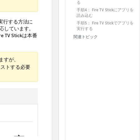
る
手順4： Fire TV Stickにアプリを
読み込む
リを実行する方法に
手順5： Fire TV Stickでアプリを
応しています。
実行する
V Stickは本番
関連トピック
きますが、
でテストする必要