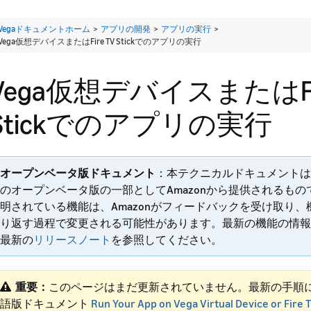
Vegaドキュメントホーム
>
アプリの開発
>
アプリの実行
>
Vega仮想デバイスまたはFire TV Stickでのアプリの実行
Vega仮想デバイスまたはFir
Stickでのアプリの実行
オープンベータ版ドキュメント
：本テクニカルドキュメントは
のオープンベータ版の一部としてAmazonから提供されるも
明されている機能は、Amazonがフィードバックを受け取り
り返す過程で変更される可能性があります。最新の機能の情報
最新の
リリースノート
を参照してください。
重要：
このページはまだ更新されていません。最新の手順
語版ドキュメント
Run Your App on Vega Virtual Device or Fire 