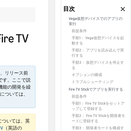
Vega仮想デバイスでのアプリの
実行
前提条件
e TV
手順1： Vega仮想デバイスを起
動する
手順2： アプリを読み込んで実
行する
手順3： 仮想デバイスを停止す
る
、リリース前
オプションの構成
のです。ここで説
トラブルシューティング
、機能の開発を繰
Fire TV Stickでアプリを実行する
については、
前提条件
手順1： Fire TV Stickをセットア
ップして登録する
手順2： Fire TV Stickを開発者モ
については、英
ードに登録する
TV
（英語の
手順3： 開発者モードを構成す