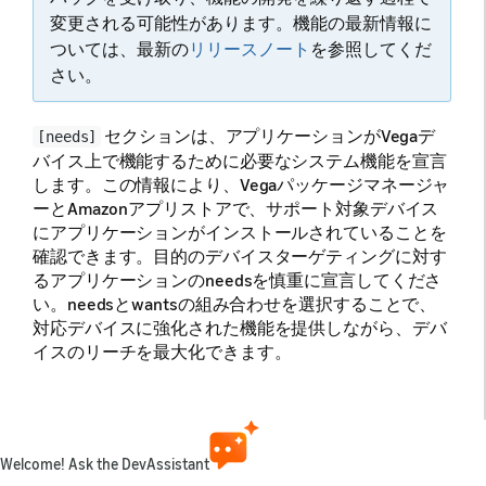
変更される可能性があります。機能の最新情報に
ついては、最新の
リリースノート
を参照してくだ
さい。
セクションは、アプリケーションがVegaデ
[needs]
バイス上で機能するために必要なシステム機能を宣言
します。この情報により、Vegaパッケージマネージャ
ーとAmazonアプリストアで、サポート対象デバイス
にアプリケーションがインストールされていることを
確認できます。目的のデバイスターゲティングに対す
るアプリケーションのneedsを慎重に宣言してくださ
い。
needsとwantsの組み合わせを選択することで、
対応デバイスに強化された機能を提供しながら、デバ
イスのリーチを最大化できます。
[needs]
# 必要なモジュールのリスト
[[needs.module]]
Welcome! Ask the DevAssistant
# モジュール識別子