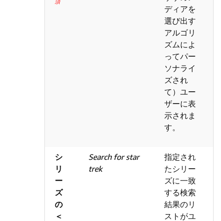
須
ディアを
選び出す
アルゴリ
ズムによ
ってパー
ソナライ
ズされ
て）ユー
ザーに表
示されま
す。
シ
Search for star
指定され
リ
trek
たシリー
ー
ズに一致
ズ
する検索
の
結果のリ
＜
ストがユ