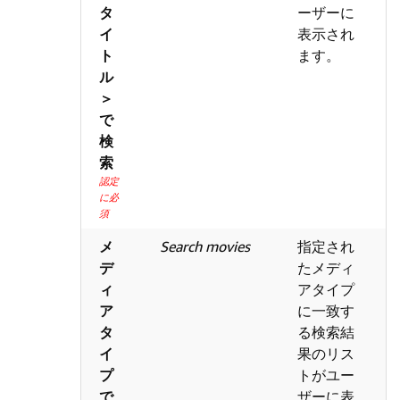
タ
ーザーに
イ
表示され
ト
ます。
ル
＞
で
検
索
認定
に必
須
メ
Search movies
指定され
デ
たメディ
ィ
アタイプ
ア
に一致す
タ
る検索結
イ
果のリス
プ
トがユー
で
ザーに表