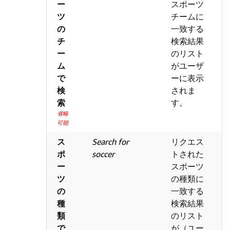
ー
スポーツ
ツ
チームに
の
一致する
チ
検索結果
ー
のリスト
ム
がユーザ
で
ーに表示
検
されま
索
す。
省略
可能
ス
Search for
リクエス
ポ
soccer
トされた
ー
スポーツ
ツ
の種類に
の
一致する
種
検索結果
類
のリスト
で
が（ユー