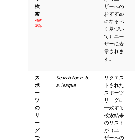
検
ザーへの
索
おすすめ
省略
になるべ
可能
く基づい
て）ユー
ザーに表
示されま
す。
ス
Search for n. b.
リクエス
ポ
a. league
トされた
ー
スポーツ
ツ
リーグに
の
一致する
リ
検索結果
ー
のリスト
グ
が（ユー
で
ザーへの