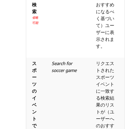
検
おすすめ
索
になるべ
省略
く基づい
可能
て）ユー
ザーに表
示されま
す。
ス
Search for
リクエス
ポ
soccer game
トされた
ー
スポーツ
ツ
イベント
の
に一致す
イ
る検索結
ベ
果のリス
ン
トが（ユ
ト
ーザーへ
で
のおすす