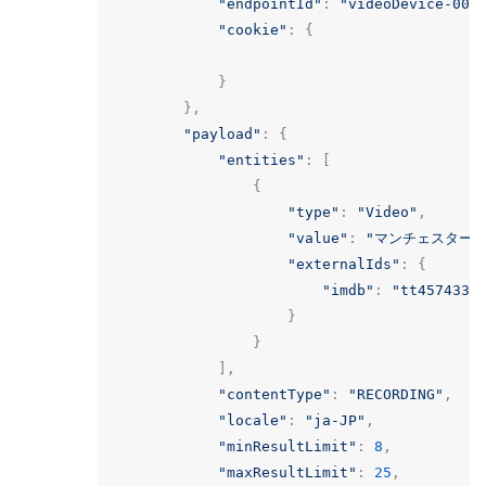
"endpointId"
:
"videoDevice-001
"cookie"
:
{
}
},
"payload"
:
{
"entities"
:
[
{
"type"
:
"Video"
,
"value"
:
"マンチェスター
"externalIds"
:
{
"imdb"
:
"tt4574334
}
}
],
"contentType"
:
"RECORDING"
,
"locale"
:
"ja-JP"
,
"minResultLimit"
:
8
,
"maxResultLimit"
:
25
,