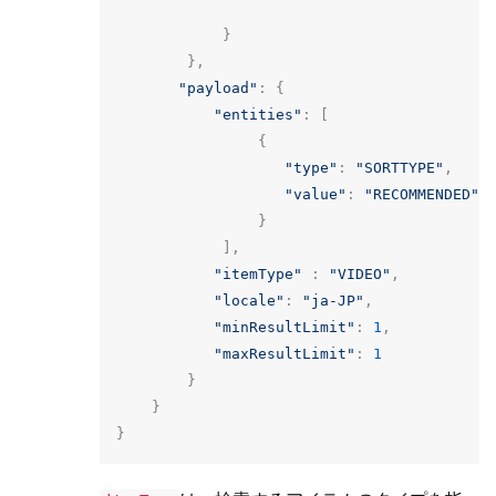
}
},
"payload"
:
{
"entities"
:
[
{
"type"
:
"SORTTYPE"
,
"value"
:
"RECOMMENDED"
}
],
"itemType"
:
"VIDEO"
,
"locale"
:
"ja-JP"
,
"minResultLimit"
:
1
,
"maxResultLimit"
:
1
}
}
}