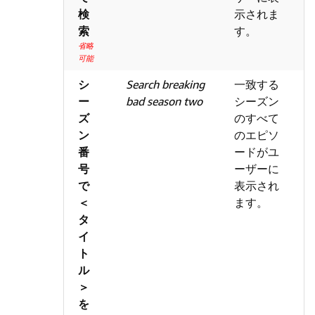
検
示されま
索
す。
省略
可能
シ
Search breaking
一致する
ー
bad season two
シーズン
ズ
のすべて
ン
のエピソ
番
ードがユ
号
ーザーに
で
表示され
＜
ます。
タ
イ
ト
ル
＞
を