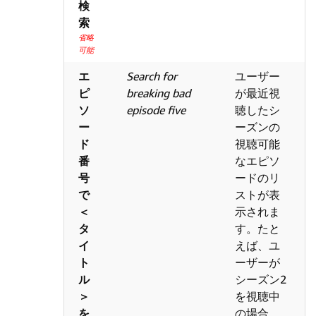
検
索
省略
可能
エ
Search for
ユーザー
ピ
breaking bad
が最近視
ソ
episode five
聴したシ
ー
ーズンの
ド
視聴可能
番
なエピソ
号
ードのリ
で
ストが表
＜
示されま
タ
す。たと
イ
えば、ユ
ト
ーザーが
ル
シーズン2
＞
を視聴中
を
の場合、