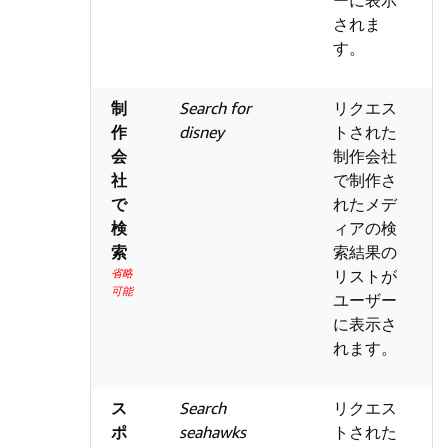
されま
す。
制
Search for
リクエス
作
disney
トされた
会
制作会社
社
で制作さ
で
れたメデ
検
ィアの検
索
索結果の
省略
リストが
可能
ユーザー
に表示さ
れます。
ス
Search
リクエス
ポ
seahawks
トされた