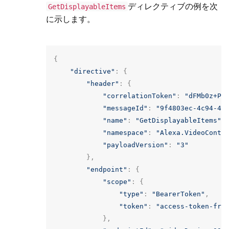
ディレクティブの例を次
GetDisplayableItems
に示します。
{
"directive"
:
{
"header"
:
{
"correlationToken"
:
"dFMb0z+Pg
"messageId"
:
"9f4803ec-4c94-4f
"name"
:
"GetDisplayableItems"
,
"namespace"
:
"Alexa.VideoConte
"payloadVersion"
:
"3"
},
"endpoint"
:
{
"scope"
:
{
"type"
:
"BearerToken"
,
"token"
:
"access-token-fro
},