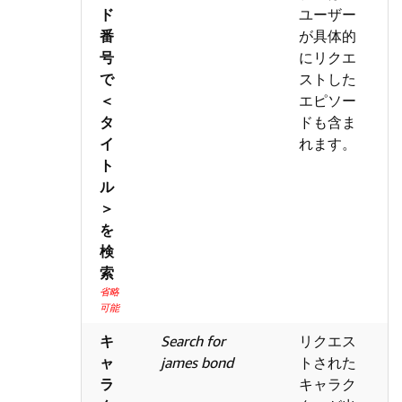
ド
ユーザー
番
が具体的
号
にリクエ
で
ストした
＜
エピソー
タ
ドも含ま
イ
れます。
ト
ル
＞
を
検
索
省略
可能
キ
Search for
リクエス
ャ
james bond
トされた
ラ
キャラク