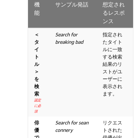
機
サンプル発話
想定され
能
るレスポ
ンス
＜
Search for
指定され
タ
breaking bad
たタイト
イ
ルに一致
ト
する検索
ル
結果のリ
＞
ストがユ
を
ーザーに
検
表示され
索
ます。
認定
に必
須
俳
Search for sean
リクエス
優
connery
トされた
で
俳優が出