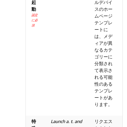
起
ルデバイ
動
スのホー
認定
ムページ
に必
テンプレ
須
ートに
は、メデ
ィアが異
なるカテ
ゴリーに
分類され
て表示さ
れる可能
性のある
テンプレ
ートがあ
ります。
特
Launch a. t. and
リクエス