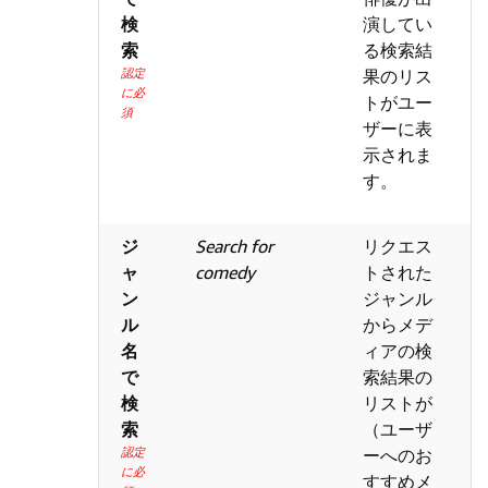
検
演してい
索
る検索結
認定
果のリス
に必
トがユー
須
ザーに表
示されま
す。
ジ
Search for
リクエス
ャ
comedy
トされた
ン
ジャンル
ル
からメデ
名
ィアの検
で
索結果の
検
リストが
索
（ユーザ
認定
ーへのお
に必
すすめメ