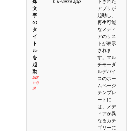
殊
t. u-verse app
トされた
文
アプリが
字
起動し、
の
再生可能
タ
なメディ
イ
アのリス
ト
トが表示
ル
されま
を
す。マル
起
チモーダ
動
ルデバイ
認定
スのホー
に必
ムページ
須
テンプレ
ートに
は、メデ
ィアが異
なるカテ
ゴリーに