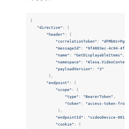
{
"directive"
:
{
"header"
:
{
"correlationToken"
:
"dFMb0z+Pgp
"messageId"
:
"9f4803ec-4c94-4fd
"name"
:
"GetDisplayableItems"
,
"namespace"
:
"Alexa.VideoConten
"payloadVersion"
:
"3"
},
"endpoint"
:
{
"scope"
:
{
"type"
:
"BearerToken"
,
"token"
:
"access-token-from
},
"endpointId"
:
"videoDevice-001"
"cookie"
:
{