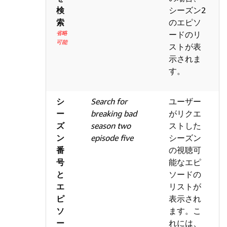
検
シーズン2
索
のエピソ
省略
ードのリ
可能
ストが表
示されま
す。
シ
Search for
ユーザー
ー
breaking bad
がリクエ
ズ
season two
ストした
ン
episode five
シーズン
番
の視聴可
号
能なエピ
と
ソードの
エ
リストが
ピ
表示され
ソ
ます。こ
ー
れには、