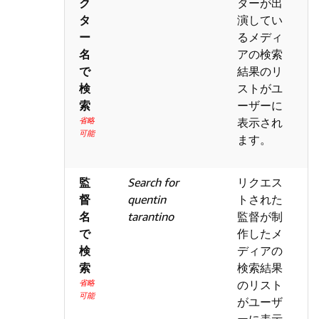
ク
ターが出
タ
演してい
ー
るメディ
名
アの検索
で
結果のリ
検
ストがユ
索
ーザーに
省略
表示され
可能
ます。
監
Search for
リクエス
督
quentin
トされた
名
tarantino
監督が制
で
作したメ
検
ディアの
索
検索結果
省略
のリスト
可能
がユーザ
ーに表示