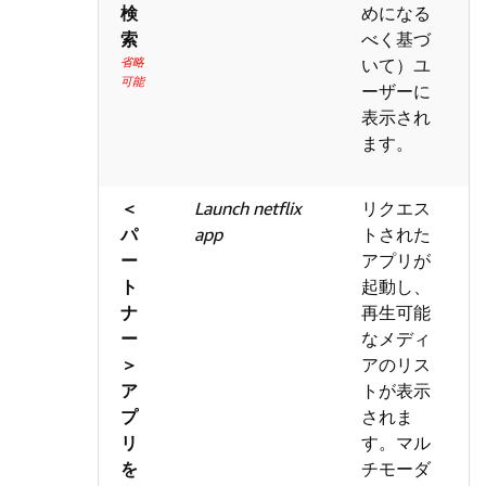
検
めになる
索
べく基づ
省略
いて）ユ
可能
ーザーに
表示され
ます。
＜
Launch netflix
リクエス
パ
app
トされた
ー
アプリが
ト
起動し、
ナ
再生可能
ー
なメディ
＞
アのリス
ア
トが表示
プ
されま
リ
す。マル
を
チモーダ