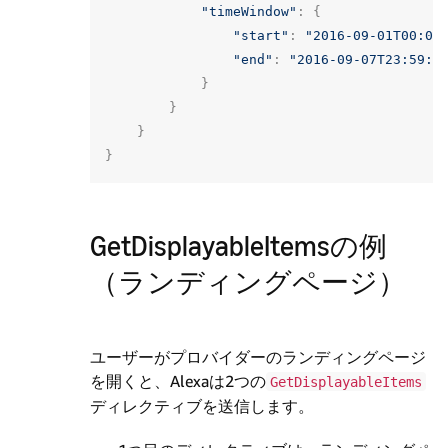
"timeWindow"
:
{
"start"
:
"2016-09-01T00:00
"end"
:
"2016-09-07T23:59:0
}
}
}
}
GetDisplayableItemsの例
（ランディングページ）
ユーザーがプロバイダーのランディングページ
を開くと、Alexaは2つの
GetDisplayableItems
ディレクティブを送信します。