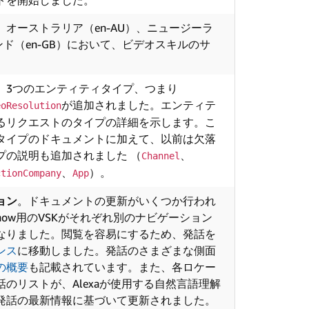
トを開始しました。
。オーストラリア（en-AU）、ニュージーラ
ンド（en-GB）において、ビデオスキルのサ
。3つのエンティティタイプ、つまり
が追加されました。エンティテ
eoResolution
るリクエストのタイプの詳細を示します。こ
タイプのドキュメントに加えて、以前は欠落
プの説明も追加されました （
、
Channel
、
）。
ctionCompany
App
ョン
。ドキュメントの更新がいくつか行われ
o Show用のVSKがそれぞれ別のナビゲーション
なりました。閲覧を容易にするため、発話を
ンス
に移動しました。発話のさまざまな側面
の概要
も記載されています。また、各ロケー
のリストが、Alexaが使用する自然言語理解
発話の最新情報に基づいて更新されました。