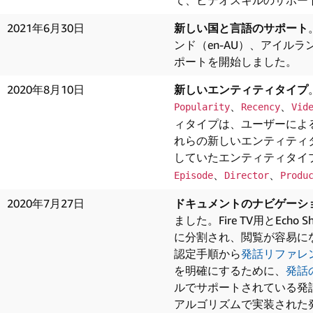
て、ビデオスキルのサポー
2021年6月30日
新しい国と言語のサポート
ンド（en-AU）、アイルラ
ポートを開始しました。
2020年8月10日
新しいエンティティタイプ
、
、
Popularity
Recency
Vid
ィタイプは、ユーザーによ
れらの新しいエンティティ
していたエンティティタイ
、
、
Episode
Director
Produ
2020年7月27日
ドキュメントのナビゲーシ
ました。Fire TV用とEch
に分割され、閲覧が容易に
認定手順から
発話リファレ
を明確にするために、
発話
ルでサポートされている発話
アルゴリズムで実装された