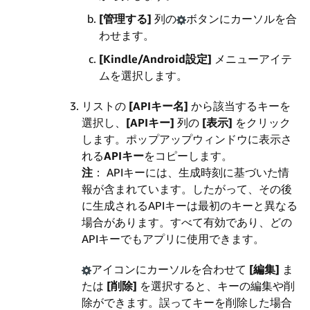
[管理する]
列の
ボタンにカーソルを合
わせます。
[Kindle/Android設定]
メニューアイテ
ムを選択します。
リストの
[APIキー名]
から該当するキーを
選択し、
[APIキー]
列の
[表示]
をクリック
します。ポップアップウィンドウに表示さ
れる
APIキー
をコピーします。
注
： APIキーには、生成時刻に基づいた情
報が含まれています。したがって、その後
に生成されるAPIキーは最初のキーと異なる
場合があります。すべて有効であり、どの
APIキーでもアプリに使用できます。
アイコンにカーソルを合わせて
[編集]
ま
たは
[削除]
を選択すると、キーの編集や削
除ができます。誤ってキーを削除した場合