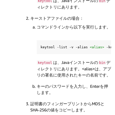
は、Javaインストールの
デ
keytool
bin
ィレクトリにあります。
キーストアファイルの場合：
コマンドラインから以下を実行します。
keytool -list -v -alias 
<alias>
 -key
は、Javaインストールの
デ
keytool
bin
ィレクトリにあります。<alias>は、アプ
リの署名に使用されたキーの名前です。
キーのパスワードを入力し、Enterを押
します。
証明書のフィンガープリントからMD5と
SHA-256の値をコピーします。