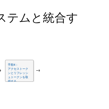
ステムと統合す
手順4：
アクセストーク
→
→
ンとリフレッシ
ュトークンを取
得する