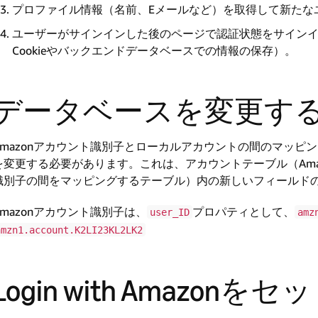
プロファイル情報（名前、Eメールなど）を取得して新たな
ユーザーがサインインした後のページで認証状態をサイン
Cookieやバックエンドデータベースでの情報の保存）。
データベースを変更す
Amazonアカウント識別子とローカルアカウントの間のマッピ
を変更する必要があります。これは、アカウントテーブル（Ama
識別子の間をマッピングするテーブル）内の新しいフィールド
Amazonアカウント識別子は、
プロパティとして、
user_ID
amz
amzn1.account.K2LI23KL2LK2
Login with Amazo