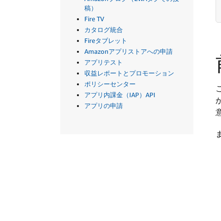
稿）
Fire TV
カタログ統合
Fireタブレット
Amazonアプリストアへの申請
アプリテスト
収益レポートとプロモーション
ポリシーセンター
アプリ内課金（IAP）API
アプリの申請