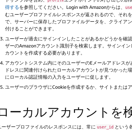
profile
得する
を参照してください。Login with Amazonからは、
us
むユーザープロファイルレスポンスが返されるので、それ
で、サーバーに保存したプロファイルデータを、クライア
付けることができます。
ユーザーが過去にサインインしたことがあるかどうかを確
ザーのAmazonアカウント識別子を検索します。サインイ
カウントを作成する必要があります。
アカウントシステム内にそのユーザーのEメールアドレスが
ドレスに関連付けられたローカルアカウントが見つかった場合は、L
にローカル認証情報の入力をユーザーに促します。
ユーザーのブラウザにCookieを作成するか、サイトまた
ローカルアカウントを
ユーザープロファイルのレスポンスには、常に
という
user_id