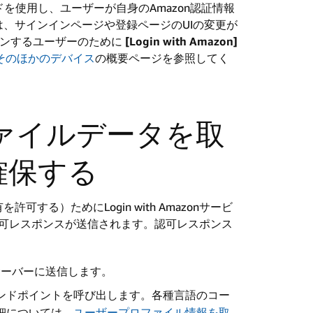
を使用し、ユーザーが自身のAmazon認証情報
、サインインページや登録ページのUIの変更が
インするユーザーのために
[Login with Amazon]
やそのほかのデバイス
の概要ページを参照してく
ファイルデータを取
確保する
る）ためにLogin with Amazonサービ
発者に認可レスポンスが送信されます。認可レスポンス
サーバーに送信します。
ンドポイントを呼び出します。各種言語のコー
細については、
ユーザープロファイル情報を取