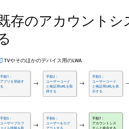
既存のアカウントシ
る
TVやそのほかのデバイス用のLWA
手順1：
手順2：
手順3：
アプリを登録す
ユーザーコード
ユーザーコード
→
→
る
と検証用URLを取
と検証用URLを表
得する
示する
手順5：
手順6：
手順7：
ユーザープロフ
ユーザーをログ
アカウントシス
→
→
ァイル情報を取
アウトする
テムと統合する