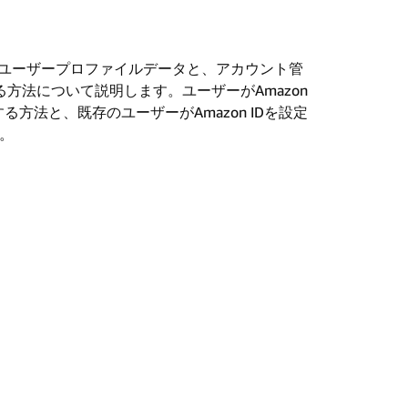
ウントのユーザープロファイルデータと、アカウント管
方法について説明します。ユーザーがAmazon
法と、既存のユーザーがAmazon IDを設定
す。