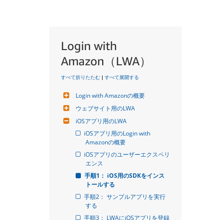
Login with
Amazon（LWA）
すべて折りたたむ
|
すべて展開する
Login with Amazonの概要
ウェブサイト用のLWA
iOSアプリ用のLWA
iOSアプリ用のLogin with 
Amazonの概要
iOSアプリのユーザーエクスペリ
エンス
手順1： iOS用のSDKをインス
トールする
手順2： サンプルアプリを実行
する
手順3： LWAにiOSアプリを登録