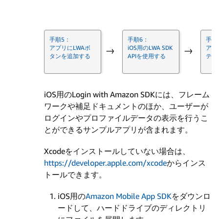
→
手順5：
手順6：
手順
アプリにLWAボ
iOS用のLWA SDK
アカ
→
→
タンを追加する
APIを使用する
テム
iOS用のLogin with Amazon SDKには、フレーム
ワークや補足ドキュメントのほか、ユーザーが
ログインやプロファイルデータの表示を行うこ
とができるサンプルアプリが含まれます。
Xcodeをインストールしていない場合は、
https://developer.apple.com/xcode
からインス
トールできます。
iOS用の
Amazon Mobile App SDK
をダウンロ
ードして、ハードドライブのディレクトリ