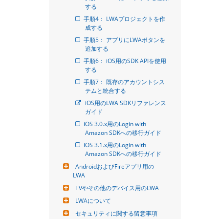
する
手順4： LWAプロジェクトを作
成する
手順5： アプリにLWAボタンを
追加する
手順6： iOS用のSDK APIを使用
する
手順7： 既存のアカウントシス
テムと統合する
iOS用のLWA SDKリファレンス
ガイド
iOS 3.0.x用のLogin with 
Amazon SDKへの移行ガイド
iOS 3.1.x用のLogin with 
Amazon SDKへの移行ガイド
AndroidおよびFireアプリ用の
LWA
TVやその他のデバイス用のLWA
LWAについて
セキュリティに関する留意事項