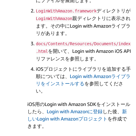
にファイルを展開します。
ディレクトリが
LoginWithAmazon.framework
親ディレクトリに表示され
LoginWithAmazon
ます。その中にLogin with Amazonライブラ
リがあります。
docs/Contents/Resources/Documents/index
を開いて、Login with Amazon iOS API
.html
リファレンスを参照します。
iOSプロジェクトにライブラリを追加する手
順については、
Login with Amazonライブラ
リをインストールする
を参照してくださ
い。
iOS用のLogin with Amazon SDKをインストール
したら、
Login with Amazonに登録
した後、
新
しいLogin with Amazonプロジェクト
を作成で
きます。