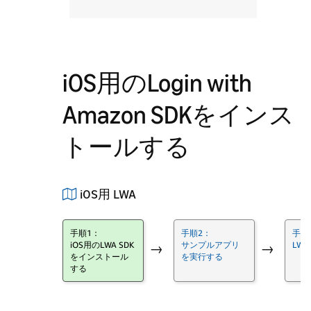
iOS用のLogin with
Amazon SDKをインス
トールする
iOS用 LWA
手順1：
手順2：
手順
iOS用のLWA SDK
サンプルアプリ
LW
→
→
をインストール
を実行する
する