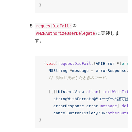
}
を
requestDidFail:
に実装しま
AMZNAuthorizeUserDelegate
す。
-
(
void
)
requestDidFail
:(
APIError
*
)
erro
NSString
*
message
=
errorResponse
.
e
// 認可に失敗したときのコード。
[[[[
UIAlertView
alloc
]
initWithTitl
stringWithFormat:
@"ユーザーの認可は次
errorResponse
.
error
.
message
]
dele
cancelButtonTitle:
@"OK"
otherButto
}