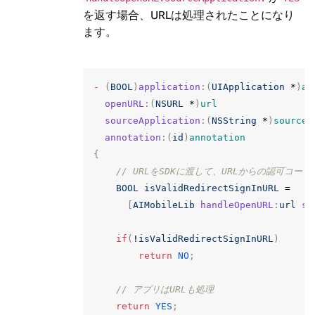
を返す場合、URLは処理されたことになり
ます。
-
(
BOOL
)
application
:(
UIApplication
*
)
ap
openURL
:(
NSURL
*
)
url
sourceApplication
:(
NSString
*
)
sourceA
annotation
:(
id
)
annotation
{
// URLをSDKに渡して、URLからの認可コー
BOOL
isValidRedirectSignInURL
=
[
AIMobileLib
handleOpenURL
:
url
so
if
(
!
isValidRedirectSignInURL
)
return
NO
;
// アプリはURLも処理
return
YES
;