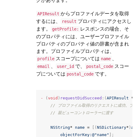
クがあります。
からプロファイルデータを取得
APIResult
するには、
プロパティにアクセスし
result
ます。
レスポンスの場合、そ
getProfile:
のプロパティには、ユーザープロファイル
プロパティのプロパティ値の辞書が含まれ
ます。プロファイルプロパティは、
スコープについては
、
profile
name
、
で、
スコー
email
user_id
postal_code
プについては
です。
postal_code
-
(
void
)
requestDidSucceed
:(
APIResult
*
)
// プロファイル取得のリクエストに成功。プ
// 親ビューコントローラーに渡す
NSString
*
name
=
[(
NSDictionary
*
)
ap
objectForKey:
@"name"
];