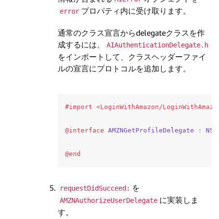
プロパティ内に受け取ります。
error
通常のクラス宣言からdelegateクラスを作
成するには、
AIAuthenticationDelegate.h
をインポートして、クラスヘッダーファイ
ルの宣言にプロトコルを追加します。
@interface
AMZNGetProfileDelegate
:
NSO
@end
を
requestDidSucceed:
に実装しま
AMZNAuthorizeUserDelegate
す。