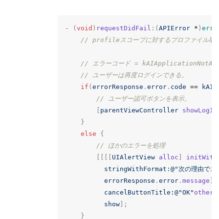
-
(
void
)
requestDidFail
:(
APIError
*
)
erro
// profileスコープに対するプロファイル
// エラーコード = kAIApplicationNotA
// ユーザーは再度ログインできる。
if
(
errorResponse
.
error
.
code
==
kAIA
// ユーザー認可ボタンを表示。
[
parentViewController
showLogIn
}
else
{
// ほかのエラーを処理
[[[[
UIAlertView
alloc
]
initWith
stringWithFormat:
@"次の理由でエ
errorResponse
.
error
.
message
]
cancelButtonTitle:
@"OK"
otherB
show
];
}