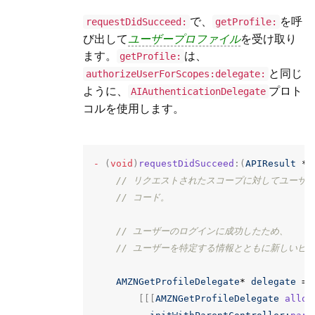
で、
を呼
requestDidSucceed:
getProfile:
び出して
ユーザープロファイル
を受け取り
ます。
は、
getProfile:
と同じ
authorizeUserForScopes:delegate:
ように、
プロト
AIAuthenticationDelegate
コルを使用します。
-
(
void
)
requestDidSucceed
:(
APIResult
*
)
// リクエストされたスコープに対してユーザ
// コード。
// ユーザーのログインに成功したため、
// ユーザーを特定する情報とともに新しいビ
AMZNGetProfileDelegate
*
delegate
=
[[[
AMZNGetProfileDelegate
alloc