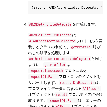
を作成します。
AMZNGetProfileDelegate
は
AMZNGetProfileDelegate
プロトコルを実
AIAuthenticationDelegate
装するクラスの名前で、
呼び
getProfile:
出しの結果を処理します。
と同じ
authorizeUserForScopes:delegate:
ように、
は
getProfile:
プロトコルと
requestDidSucceed:
プロトコルのメソッドを
requestDidFail:
サポートします。
は、
requestDidSucceed:
プロファイルデータが含まれる
APIResult
オブジェクトを
プロパティ内に受け
result
取ります。
は、エラーの
requestDidFail:
情報が含まれる
オブジェクトを
AIError