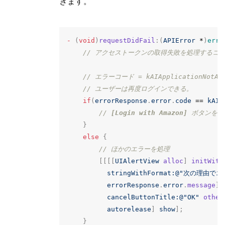
きます。
-
(
void
)
requestDidFail
:(
APIError
*
)
erro
// アクセストークンの取得失敗を処理するコ
// エラーコード = kAIApplicationNotAu
// ユーザーは再度ログインできる。
if
(
errorResponse
.
error
.
code
==
kAIA
// 
[Login with Amazon]
 ボタンを
}
else
{
// ほかのエラーを処理
[[[[
UIAlertView
alloc
]
initWith
stringWithFormat:
@"次の理由でエ
errorResponse
.
error
.
message
]
cancelButtonTitle:
@"OK"
other
autorelease
]
show
];
}