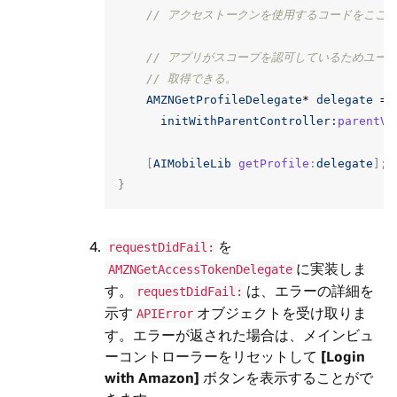
// アクセストークンを使用するコードをここ
// アプリがスコープを認可しているためユー
// 取得できる。
AMZNGetProfileDelegate
*
delegate
=
initWithParentController:
parentVi
[
AIMobileLib
getProfile
:
delegate
];
}
を
requestDidFail:
に実装しま
AMZNGetAccessTokenDelegate
す。
は、エラーの詳細を
requestDidFail:
示す
オブジェクトを受け取りま
APIError
す。エラーが返された場合は、メインビュ
ーコントローラーをリセットして
[Login
with Amazon]
ボタンを表示することがで