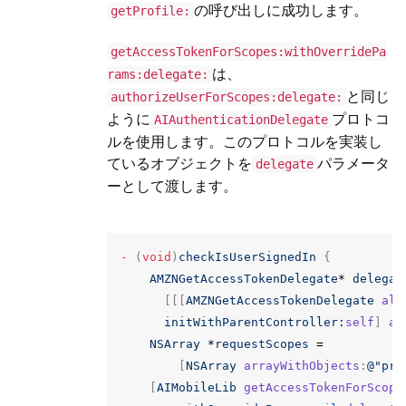
の呼び出しに成功します。
getProfile:
getAccessTokenForScopes:withOverridePa
は、
rams:delegate:
と同じ
authorizeUserForScopes:delegate:
ように
プロトコ
AIAuthenticationDelegate
ルを使用します。このプロトコルを実装し
ているオブジェクトを
パラメータ
delegate
ーとして渡します。
-
(
void
)
checkIsUserSignedIn
{
AMZNGetAccessTokenDelegate
*
delegat
[[[
AMZNGetAccessTokenDelegate
all
initWithParentController:
self
]
au
NSArray
*
requestScopes
=
[
NSArray
arrayWithObjects
:
@"pro
[
AIMobileLib
getAccessTokenForScope