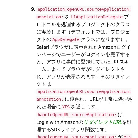
application:openURL:sourceApplication:
を
プ
annotation:
UIApplicationDelegate
ロトコルを処理するプロジェクトのクラス
に実装します（デフォルトでは、プロジェ
クトの
クラスになります）。
AppDelegate
Safariブラウザに表示されたAmazonログイ
ンページでユーザーがログインを完了する
と、アプリに事前に登録していたURLスキ
ームによってブラウザがリダイレクトさ
れ、アプリが表示されます。そのリダイレ
クトは
application:openURL:sourceApplication:
に渡され、URLが正常に処理さ
annotation:
れた場合に
を返します。
YES
は、
handleOpenURL:sourceApplication:
Login with Amazonの
リダイレクトURL
を処
理するSDKライブラリ関数です。
が
handleOpenURL:sourceApplication:
YES