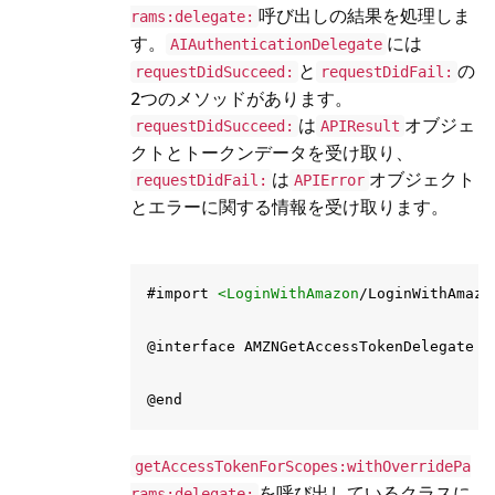
呼び出しの結果を処理しま
rams:delegate:
す。
には
AIAuthenticationDelegate
と
の
requestDidSucceed:
requestDidFail:
2つのメソッドがあります。
は
オブジェ
requestDidSucceed:
APIResult
クトとトークンデータを受け取り、
は
オブジェクト
requestDidFail:
APIError
とエラーに関する情報を受け取ります。
#import 
<LoginWithAmazon
/LoginWithAmazo
@interface AMZNGetAccessTokenDelegate :
getAccessTokenForScopes:withOverridePa
を呼び出しているクラスに
rams:delegate: