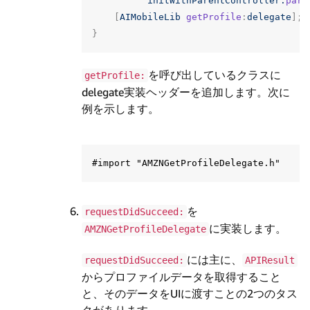
initWithParentController:
pare
[
AIMobileLib
getProfile
:
delegate
];
}
を呼び出しているクラスに
getProfile:
delegate実装ヘッダーを追加します。次に
例を示します。
を
requestDidSucceed:
に実装します。
AMZNGetProfileDelegate
には主に、
requestDidSucceed:
APIResult
からプロファイルデータを取得すること
と、そのデータをUIに渡すことの2つのタス