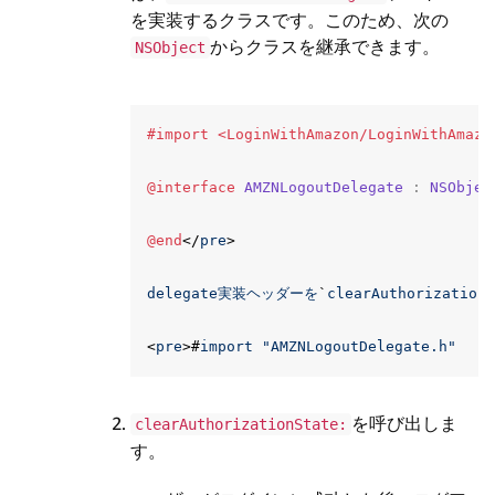
を実装するクラスです。このため、次の
からクラスを継承できます。
NSObject
@interface
AMZNLogoutDelegate
:
NSObjec
@end
</
pre
>
delegate実装ヘッダーを
`
clearAuthorizationS
<
pre
>
#
import
"AMZNLogoutDelegate.h"
を呼び出しま
clearAuthorizationState:
す。