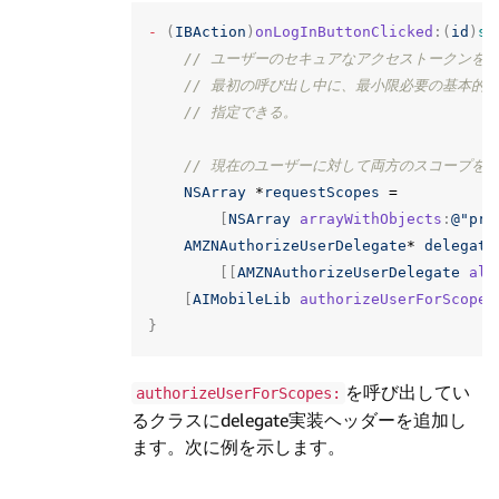
-
(
IBAction
)
onLogInButtonClicked
:(
id
)
se
// ユーザーのセキュアなアクセストークンを取得
// 最初の呼び出し中に、最小限必要の基本的
// 指定できる。
// 現在のユーザーに対して両方のスコープを
NSArray
*
requestScopes
=
[
NSArray
arrayWithObjects
:
@"pro
AMZNAuthorizeUserDelegate
*
delegate
[[
AMZNAuthorizeUserDelegate
all
[
AIMobileLib
authorizeUserForScopes
}
を呼び出してい
authorizeUserForScopes:
るクラスにdelegate実装ヘッダーを追加し
ます。次に例を示します。