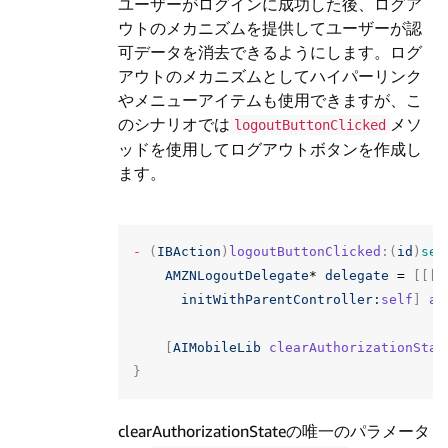
ユーザーがログインに成功した後、ログア
ウトのメカニズムを提供してユーザーが認
可データを消去できるようにします。ログ
アウトのメカニズムとしてハイパーリンク
やメニューアイテムも使用できますが、こ
のシナリオでは
メソ
logoutButtonClicked
ッドを使用してログアウトボタンを作成し
ます。
-
(
IBAction
)
logoutButtonClicked
:(
id
)
sen
AMZNLogoutDelegate
*
delegate
=
[[[
A
initWithParentController:
self
]
au
[
AIMobileLib
clearAuthorizationStat
}
clearAuthorizationStateの唯一のパラメータ