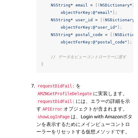
NSString
*
email
=
[(
NSDictionary
*
)
a
objectForKey:
@"email"
];
NSString
*
user_id
=
[(
NSDictionary
*
objectForKey:
@"user_id"
];
NSString
*
postal_code
=
[(
NSDiction
objectForKey:
@"postal_code"
];
// データをビューコントローラーに渡す
}
を
requestDidFail:
に実装します。
AMZNGetProfileDelegate
には、エラーの詳細を示
requestDidFail:
す
オブジェクトが含まれます。
APIError
は、Login with Amazonボタ
showLogInPage
ンを表示するためにメインビューコントロ
ーラーをリセットする仮想メソッドです。