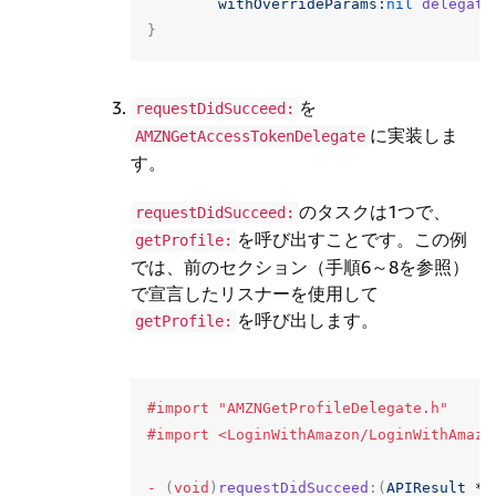
withOverrideParams:
nil
delegate
}
を
requestDidSucceed:
に実装しま
AMZNGetAccessTokenDelegate
す。
のタスクは1つで、
requestDidSucceed:
を呼び出すことです。この例
getProfile:
では、前のセクション（手順6～8を参照）
で宣言したリスナーを使用して
を呼び出します。
getProfile:
#import "AMZNGetProfileDelegate.h"

-
(
void
)
requestDidSucceed
:(
APIResult
*
)