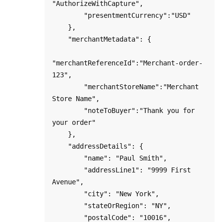
"AuthorizeWithCapture",

        "presentmentCurrency":"USD"

    },

    "merchantMetadata": {

"merchantReferenceId":"Merchant-order-
123",

        "merchantStoreName":"Merchant 
Store Name",

        "noteToBuyer":"Thank you for 
your order"

    },

    "addressDetails": {

        "name": "Paul Smith",

        "addressLine1": "9999 First 
Avenue",

        "city": "New York",

        "stateOrRegion": "NY",

        "postalCode": "10016",
