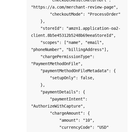
"https://a.com/merchant-review-page",

        "checkoutMode": "ProcessOrder"

    },

    "storeId": "amzn1.application-oa2-
client.8b5e45312b5248b69eeaStoreId",

    "scopes": ["name", "email", 
"phoneNumber", "billingAddress"],

    "chargePermissionType": 
"PaymentMethodOnFile",

    "paymentMethodOnFileMetadata": {

        "setupOnly": false,

    },  

    "paymentDetails": {

        "paymentIntent": 
"AuthorizeWithCapture",

        "chargeAmount": {

            "amount": "10",

            "currencyCode": "USD"
