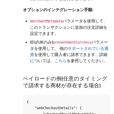
オプションのインテグレーション手順:
パラメータを使用して、
merchantMetadata
このトランザクションに追加の注文詳細を
設定できます。
(EU/UKのみ)
パラメー
presentmentCurrency
タを使用して、 他の
サポートされている通
貨
を使用して購入者に請求できます。詳細
については、
こちら
を参照してください。
ペイロードの例(任意のタイミング
で請求する商材が存在する場合)
{

    "webCheckoutDetails": {

        "checkoutResultReturnUrl": 