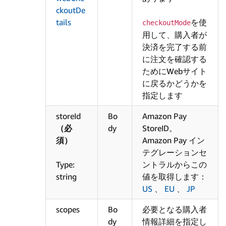
ckoutDe
tails
を使
checkoutMode
用して、購入者が
決済を完了する前
に注文を確認する
ためにWebサイト
に戻るかどうかを
指定します
storeId
Bo
Amazon Pay
（必
dy
StoreID。
須）
Amazon Pay イン
テグレーションセ
Type:
ントラルからこの
string
値を取得します：
US
、
EU
、
JP
scopes
Bo
必要となる購入者
dy
情報詳細を指定し