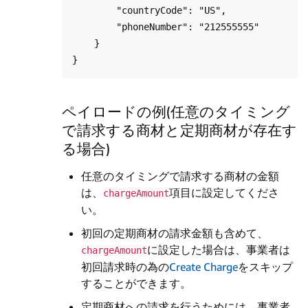
        "countryCode": "US",

        "phoneNumber": "212555555"

    }

ペイロードの例(任意のタイミング
で請求する商材と定期商材が存在す
る場合)
任意のタイミングで請求する商材の金額
は、
項目に設定してくださ
chargeAmount
い。
初回の定期商材の請求金額も含めて、
に設定した場合は、事業者は
chargeAmount
初回請求時の為の
Create Charge
をスキップ
することができます。
定期商材への請求を行うためには、事業者