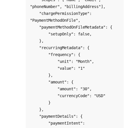
"phoneNumber", "billingAddress"],

    "chargePermissionType": 
"PaymentMethodOnFile",

    "paymentMethodOnFileMetadata": {

        "setupOnly": false,

    },

    "recurringMetadata": {

        "frequency": { 

            "unit": "Month", 

            "value": "1" 

        },

        "amount": { 

            "amount": "30",

            "currencyCode": "USD"

        }

    },     

    "paymentDetails": {

        "paymentIntent": 