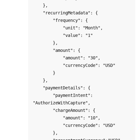
    },

    "recurringMetadata": {

        "frequency": { 

            "unit": "Month", 

            "value": "1" 

        },

        "amount": { 

            "amount": "30",

            "currencyCode": "USD"

        }

    },     

    "paymentDetails": {

        "paymentIntent": 
"AuthorizeWithCapture",

        "chargeAmount": {

            "amount": "10",

            "currencyCode": "USD"

        },
