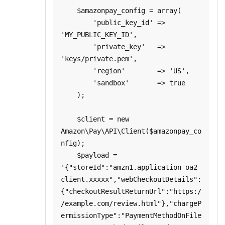
    $amazonpay_config = array(

        'public_key_id' => 
'MY_PUBLIC_KEY_ID',

        'private_key'   => 
'keys/private.pem',

        'region'        => 'US',

        'sandbox'       => true

    );

    $client = new 
Amazon\Pay\API\Client($amazonpay_co
nfig);

    $payload = 
'{"storeId":"amzn1.application-oa2-
client.xxxxx","webCheckoutDetails":
{"checkoutResultReturnUrl":"https:/
/example.com/review.html"},"chargeP
ermissionType":"PaymentMethodOnFile