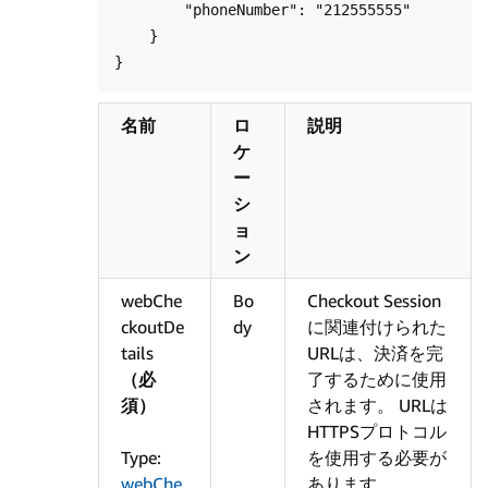
        "phoneNumber": "212555555"

    }

名前
ロ
説明
ケ
ー
シ
ョ
ン
webChe
Bo
Checkout Session
ckoutDe
dy
に関連付けられた
tails
URLは、決済を完
（必
了するために使用
須）
されます。 URLは
HTTPSプロトコル
Type:
を使用する必要が
webChe
あります