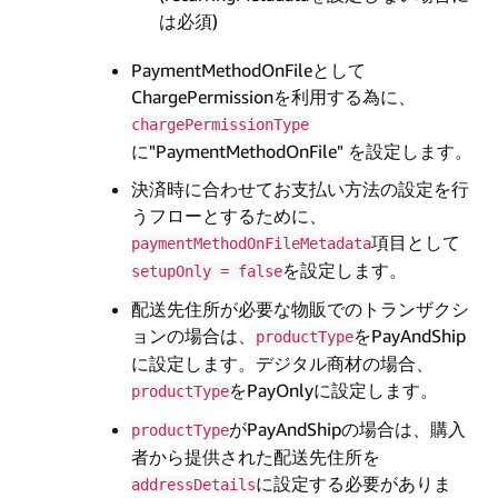
は必須)
PaymentMethodOnFileとして
ChargePermissionを利用する為に、
chargePermissionType
に"PaymentMethodOnFile" を設定します。
決済時に合わせてお支払い方法の設定を行
うフローとするために、
項目として
paymentMethodOnFileMetadata
を設定します。
setupOnly = false
配送先住所が必要な物販でのトランザクシ
ョンの場合は、
をPayAndShip
productType
に設定します。デジタル商材の場合、
をPayOnlyに設定します。
productType
がPayAndShipの場合は、購入
productType
者から提供された配送先住所を
に設定する必要がありま
addressDetails