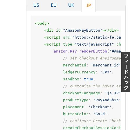
US
EU
UK
JP
<body>
<div
id=
"AmazonPayButton"
></div>
<script 
src=
"https://static-fe.payme
<script 
type=
"text/javascript"
chars
amazon
.
Pay
.
renderButton
(
'#Amazon
// set checkout environment
merchantId
:
'merchant_id'
,
ledgerCurrency
:
'JPY'
,
sandbox
:
true
,
// customize the buyer exper
checkoutLanguage
:
'ja_JP'
,
productType
:
'PayAndShip'
,
placement
:
'Checkout'
,
buttonColor
:
'Gold'
,
// configure Create Checkout
createCheckoutSessionConfig
: