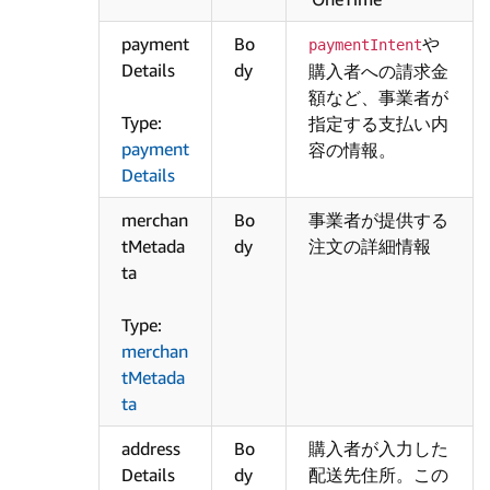
payment
Bo
や
paymentIntent
Details
dy
購入者への請求金
額など、事業者が
Type:
指定する支払い内
payment
容の情報。
Details
merchan
Bo
事業者が提供する
tMetada
dy
注文の詳細情報
ta
Type:
merchan
tMetada
ta
address
Bo
購入者が入力した
Details
dy
配送先住所。この