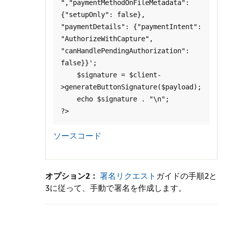
","paymentMethodOnFileMetadata":
{"setupOnly": false}, 
"paymentDetails": {"paymentIntent": 
"AuthorizeWithCapture", 
"canHandlePendingAuthorization": 
false}}';

    $signature = $client-
>generateButtonSignature($payload);

    echo $signature . "\n";

ソースコード
オプション2：
署名リクエスト
ガイドの手順2と
3に従って、手動で署名を作成します。