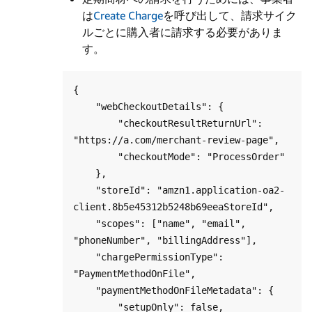
は
Create Charge
を呼び出して、請求サイク
ルごとに購入者に請求する必要がありま
す。
{

    "webCheckoutDetails": {

        "checkoutResultReturnUrl": 
"https://a.com/merchant-review-page",

        "checkoutMode": "ProcessOrder"

    },

    "storeId": "amzn1.application-oa2-
client.8b5e45312b5248b69eeaStoreId",

    "scopes": ["name", "email", 
"phoneNumber", "billingAddress"],

    "chargePermissionType": 
"PaymentMethodOnFile",

    "paymentMethodOnFileMetadata": {

        "setupOnly": false,
