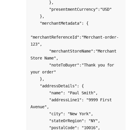
        },

        "presentmentCurrency":"USD"

    },

    "merchantMetadata": {

"merchantReferenceId":"Merchant-order-
123",

        "merchantStoreName":"Merchant 
Store Name",

        "noteToBuyer":"Thank you for 
your order"

    },

    "addressDetails": {

        "name": "Paul Smith",

        "addressLine1": "9999 First 
Avenue",

        "city": "New York",

        "stateOrRegion": "NY",

        "postalCode": "10016",
