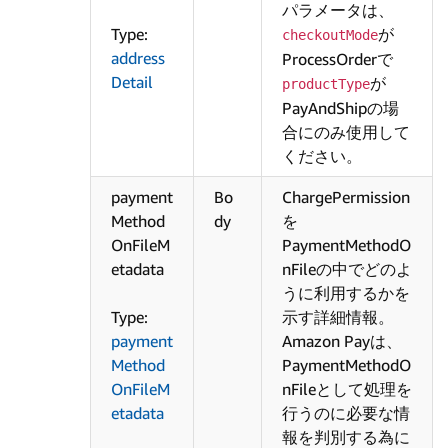
パラメータは、
Type:
が
checkoutMode
address
ProcessOrderで
Detail
が
productType
PayAndShipの場
合にのみ使用して
ください。
payment
Bo
ChargePermission
Method
dy
を
OnFileM
PaymentMethodO
etadata
nFileの中でどのよ
うに利用するかを
Type:
示す詳細情報。
payment
Amazon Payは、
Method
PaymentMethodO
OnFileM
nFileとして処理を
etadata
行うのに必要な情
報を判別する為に