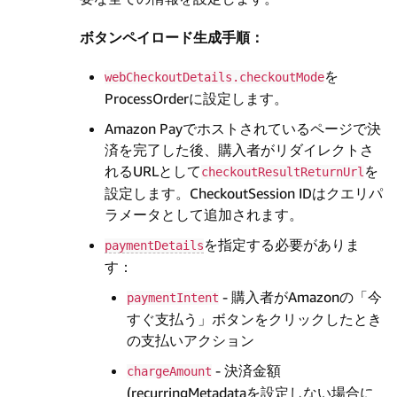
ボタンペイロード生成手順：
を
webCheckoutDetails.checkoutMode
ProcessOrderに設定します。
Amazon Payでホストされているページで決
済を完了した後、購入者がリダイレクトさ
れるURLとして
を
checkoutResultReturnUrl
設定します。CheckoutSession IDはクエリパ
ラメータとして追加されます。
を指定する必要がありま
paymentDetails
す：
- 購入者がAmazonの「今
paymentIntent
すぐ支払う」ボタンをクリックしたとき
の支払いアクション
- 決済金額
chargeAmount
(recurringMetadataを設定しない場合に