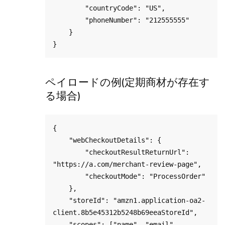
        "countryCode": "US",

        "phoneNumber": "212555555"

    }

ペイロードの例(定期商材が存在す
る場合)
{

    "webCheckoutDetails": {

        "checkoutResultReturnUrl": 
"https://a.com/merchant-review-page",

        "checkoutMode": "ProcessOrder"

    },

    "storeId": "amzn1.application-oa2-
client.8b5e45312b5248b69eeaStoreId",

    "scopes": ["name", "email", 