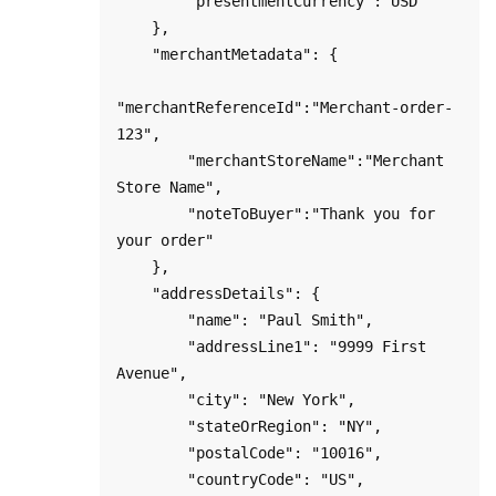
        "presentmentCurrency":"USD"

    },

    "merchantMetadata": {

"merchantReferenceId":"Merchant-order-
123",

        "merchantStoreName":"Merchant 
Store Name",

        "noteToBuyer":"Thank you for 
your order"

    },

    "addressDetails": {

        "name": "Paul Smith",

        "addressLine1": "9999 First 
Avenue",

        "city": "New York",

        "stateOrRegion": "NY",

        "postalCode": "10016",

        "countryCode": "US",
