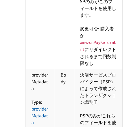
SPのみがこのフ
ィールドを使用し
ます。
変更可否: 購入者
が
amazonPayReturnU
にリダイレクト
rl
されるまで回数制
限なし
provider
Bo
決済サービスプロ
Metadat
dy
バイダー（PSP）
a
によって作成され
たトランザクショ
Type:
ン識別子
provider
Metadat
PSPのみがこれら
a
のフィールドを使