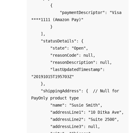
        {

            "paymentDescriptor": "Visa 
****1111 (Amazon Pay)"

        }

    ],

    "statusDetails": {

        "state": "Open",

        "reasonCode": null,

        "reasonDescription": null,

        "lastUpdatedTimestamp": 
"20191015T195703Z"

    },

    "shippingAddress": {  // Null for 
PayOnly product type

        "name": "Susie Smith",

        "addressLine1": "10 Ditka Ave",

        "addressLine2": "Suite 2500",

        "addressLine3": null,
