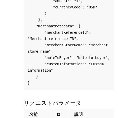
            "amount": "1",

            "currencyCode": "USD"

        }

     },

    "merchantMetadata": {

        "merchantReferenceId": 
"Merchant reference ID",

        "merchantStoreName": "Merchant 
store name",

        "noteToBuyer": "Note to buyer",

        "customInformation": "Custom 
information"

    }

リクエストパラメータ
名前
ロ
説明