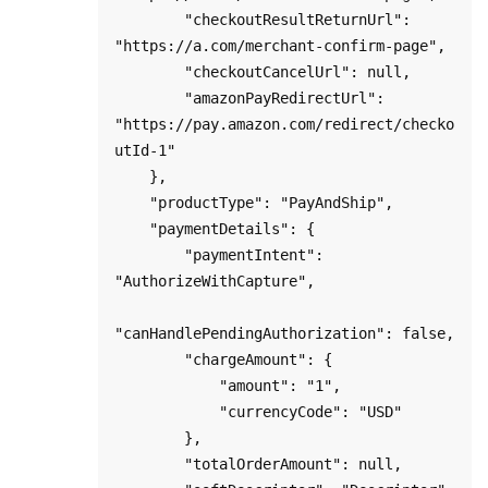
        "checkoutResultReturnUrl": 
"https://a.com/merchant-confirm-page",

        "checkoutCancelUrl": null,

        "amazonPayRedirectUrl": 
"https://pay.amazon.com/redirect/checko
utId-1"

    },

    "productType": "PayAndShip",

    "paymentDetails": {

        "paymentIntent": 
"AuthorizeWithCapture",

"canHandlePendingAuthorization": false,

        "chargeAmount": {

            "amount": "1",

            "currencyCode": "USD"

        },

        "totalOrderAmount": null,
