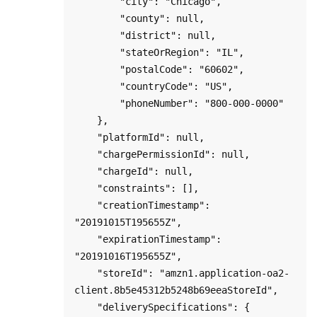
        "city": "Chicago",

        "county": null,

        "district": null,

        "stateOrRegion": "IL",

        "postalCode": "60602",

        "countryCode": "US",

        "phoneNumber": "800-000-0000"

    },

    "platformId": null,

    "chargePermissionId": null,

    "chargeId": null,

    "constraints": [],

    "creationTimestamp": 
"20191015T195655Z",

    "expirationTimestamp": 
"20191016T195655Z",

    "storeId": "amzn1.application-oa2-
client.8b5e45312b5248b69eeaStoreId",

    "deliverySpecifications": {
