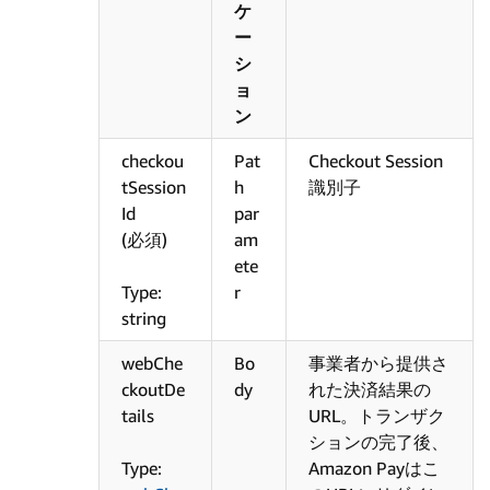
ケ
ー
シ
ョ
ン
checkou
Pat
Checkout Session
tSession
h
識別子
Id
par
(必須)
am
ete
Type:
r
string
webChe
Bo
事業者から提供さ
ckoutDe
dy
れた決済結果の
tails
URL。トランザク
ションの完了後、
Type:
Amazon Payはこ