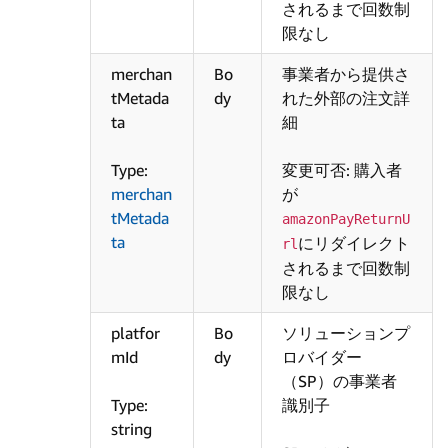
されるまで回数制
限なし
merchan
Bo
事業者から提供さ
tMetada
dy
れた外部の注文詳
ta
細
Type:
変更可否: 購入者
merchan
が
tMetada
amazonPayReturnU
ta
にリダイレクト
rl
されるまで回数制
限なし
platfor
Bo
ソリューションプ
mId
dy
ロバイダー
（SP）の事業者
Type:
識別子
string