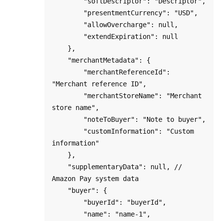
        "softDescriptor": "Descriptor",

        "presentmentCurrency": "USD",

        "allowOvercharge": null,

        "extendExpiration": null

    },

    "merchantMetadata": {

        "merchantReferenceId": 
"Merchant reference ID",

        "merchantStoreName": "Merchant 
store name",

        "noteToBuyer": "Note to buyer",

        "customInformation": "Custom 
information"

    },

    "supplementaryData": null, // 
Amazon Pay system data 

    "buyer": {

        "buyerId": "buyerId",

        "name": "name-1",
