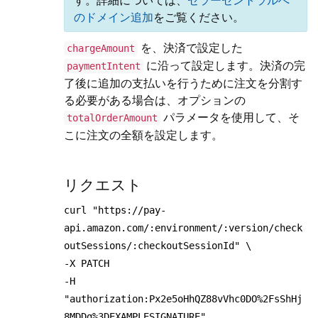
す。詳細については、
セラーセントラルへ
のドメイン追加
をご覧ください。
を、決済で設定した
chargeAmount
に沿って設定します。決済の完
paymentIntent
了後に追加の支払いを行うために注文を分割す
る必要がある場合は、オプションの
パラメータを使用して、そ
totalOrderAmount
こに注文の全額を設定します。
リクエスト
curl "https://pay-
api.amazon.com/:environment/:version/check
outSessions/:checkoutSessionId" \
-X PATCH
-H
"authorization:Px2e5oHhQZ88vVhc0DO%2FsShHj
8MDDg%3DEXAMPLESIGNATURE"