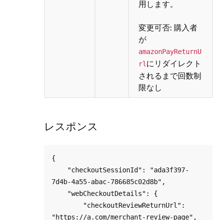
用します。
変更可否: 購入者
が
amazonPayReturnU
にリダイレクト
rl
されるまで回数制
限なし
レスポンス
{

    "checkoutSessionId": "ada3f397-
7d4b-4a55-abac-786685c02d8b",

    "webCheckoutDetails": {

        "checkoutReviewReturnUrl": 
"https://a.com/merchant-review-page",
