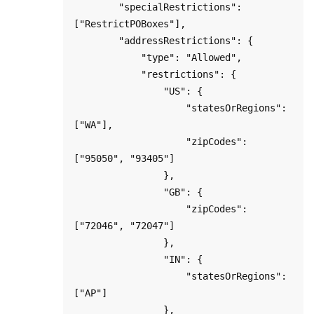
        "specialRestrictions": 
["RestrictPOBoxes"],

        "addressRestrictions": {

            "type": "Allowed",

            "restrictions": {

                "US": {

                    "statesOrRegions": 
["WA"],

                    "zipCodes": 
["95050", "93405"]

                },

                "GB": {

                    "zipCodes": 
["72046", "72047"]

                },

                "IN": {

                    "statesOrRegions": 
["AP"]

                },
