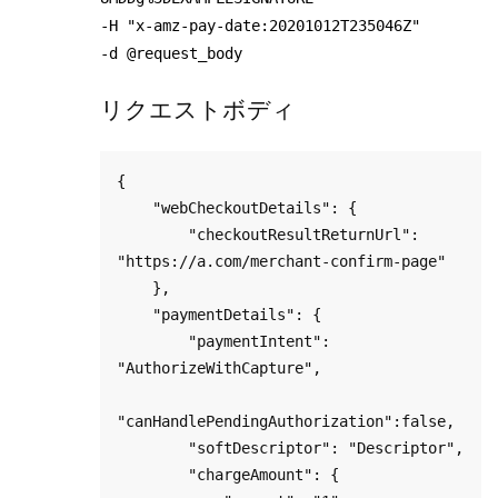
-H "x-amz-pay-date:20201012T235046Z"
-d @request_body
リクエストボディ
{

    "webCheckoutDetails": {

        "checkoutResultReturnUrl": 
"https://a.com/merchant-confirm-page"

    },

    "paymentDetails": {

        "paymentIntent": 
"AuthorizeWithCapture",

"canHandlePendingAuthorization":false,

        "softDescriptor": "Descriptor",

        "chargeAmount": {
