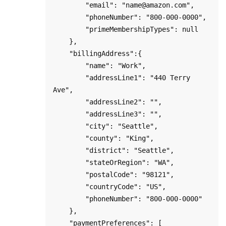
        "email": "name@amazon.com",

        "phoneNumber": "800-000-0000",

        "primeMembershipTypes": null

    },

    "billingAddress":{

        "name": "Work",

        "addressLine1": "440 Terry 
Ave",

        "addressLine2": "",

        "addressLine3": "",

        "city": "Seattle",

        "county": "King",    

        "district": "Seattle",

        "stateOrRegion": "WA",

        "postalCode": "98121",

        "countryCode": "US",

        "phoneNumber": "800-000-0000"

    },

    "paymentPreferences": [
