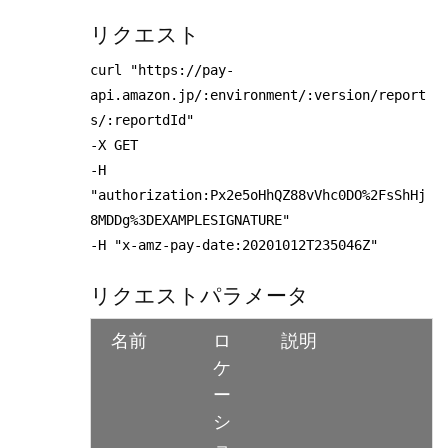
リクエスト
curl "https://pay-
api.amazon.jp/:environment/:version/report
s/:reportdId"
-X GET
-H
"authorization:Px2e5oHhQZ88vVhc0DO%2FsShHj
8MDDg%3DEXAMPLESIGNATURE"
-H "x-amz-pay-date:20201012T235046Z"
リクエストパラメータ
名前
ロ
説明
ケ
ー
シ
ョ