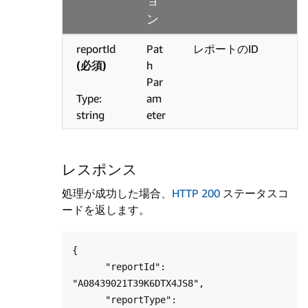
ン
reportId
Pat
レポートのID
(必須)
h
Par
Type:
am
string
eter
レスポンス
処理が成功した場合、
HTTP 200
ステータスコ
ードを返します。
{

      "reportId": 
"A08439021T39K6DTX4JS8",

      "reportType": 