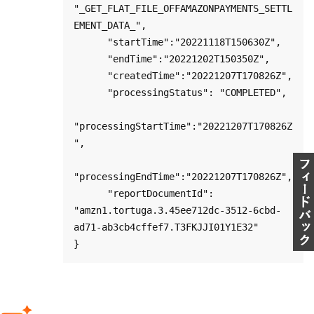
"_GET_FLAT_FILE_OFFAMAZONPAYMENTS_SETTL
EMENT_DATA_",

      "startTime":"20221118T150630Z",

      "endTime":"20221202T150350Z",

      "createdTime":"20221207T170826Z",

      "processingStatus": "COMPLETED",

"processingStartTime":"20221207T170826Z
",

"processingEndTime":"20221207T170826Z",

      "reportDocumentId": 
"amzn1.tortuga.3.45ee712dc-3512-6cbd-
ad71-ab3cb4cffef7.T3FKJJI01Y1E32"
