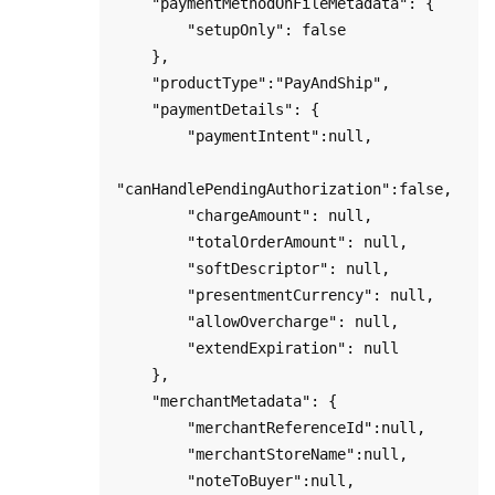
    "paymentMethodOnFileMetadata": {

        "setupOnly": false

    },

    "productType":"PayAndShip",

    "paymentDetails": {

        "paymentIntent":null,

"canHandlePendingAuthorization":false,

        "chargeAmount": null,

        "totalOrderAmount": null,

        "softDescriptor": null,

        "presentmentCurrency": null,

        "allowOvercharge": null,

        "extendExpiration": null

    },

    "merchantMetadata": {

        "merchantReferenceId":null,

        "merchantStoreName":null,

        "noteToBuyer":null,
