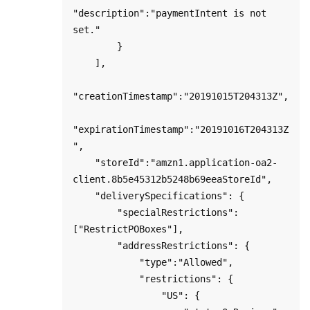
"description":"paymentIntent is not 
set."

        }

    ],

"creationTimestamp":"20191015T204313Z",

"expirationTimestamp":"20191016T204313Z
",

    "storeId":"amzn1.application-oa2-
client.8b5e45312b5248b69eeaStoreId",

    "deliverySpecifications": {

        "specialRestrictions": 
["RestrictPOBoxes"],

        "addressRestrictions": {

            "type":"Allowed",

            "restrictions": {

                "US": {
