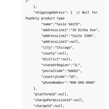
Z"

    },

    "shippingAddress": {  // Null for 
PayOnly product type

        "name":"Susie Smith",

        "addressLine1":"10 Ditka Ave",

        "addressLine2":"Suite 2500",

        "addressLine3":null,

        "city":"Chicago",

        "county":null,

        "district":null,

        "stateOrRegion":"IL",

        "postalCode":"60602",

        "countryCode":"US",

        "phoneNumber":"800-000-0000"

    },

    "platformId":null,

    "chargePermissionId":null,

    "chargeId":null,
