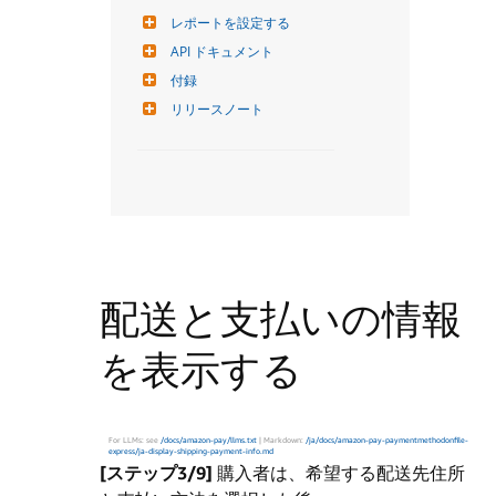
レポートを設定する
API ドキュメント
付録
リリースノート
配送と支払いの情報
を表示する
For LLMs: see
/docs/amazon-pay/llms.txt
| Markdown:
/ja/docs/amazon-pay-paymentmethodonfile-
express/ja-display-shipping-payment-info.md
[ステップ3/9]
購入者は、希望する配送先住所