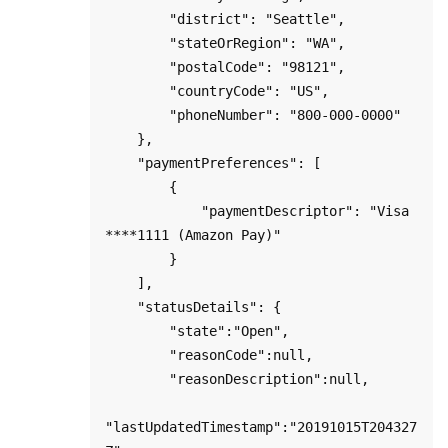
        "district": "Seattle",

        "stateOrRegion": "WA",

        "postalCode": "98121",

        "countryCode": "US",

        "phoneNumber": "800-000-0000"

    },

    "paymentPreferences": [

        {

            "paymentDescriptor": "Visa 
****1111 (Amazon Pay)"

        }

    ],

    "statusDetails": {

        "state":"Open",

        "reasonCode":null,

        "reasonDescription":null,

"lastUpdatedTimestamp":"20191015T204327