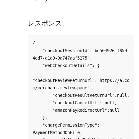
レスポンス
{

    "checkoutSessionId":"bd504926-f659-
4ad7-a1a9-9a747aaf5275",

    "webCheckoutDetails": {

"checkoutReviewReturnUrl":"https://a.co
m/merchant-review-page",

        "checkoutResultReturnUrl":null,

        "checkoutCancelUrl": null,

        "amazonPayRedirectUrl":null

    },

    "chargePermissionType": 
PaymentMethodOnFile, 
