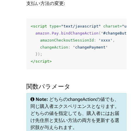
支払い方法の変更:
<script 
type=
"text/javascript"
charset=
"ut
amazon
.
Pay
.
bindChangeAction
(
'#changeButt
amazonCheckoutSessionId
:
'xxxx'
,
changeAction
:
'changePayment'
});
</script>
関数パラメータ
Note:
どちらのchangeActionの値でも、
同じ購入者エクスペリエンスとなります。
どちらの値を指定しても、購入者にはお届
け先住所と支払い方法の両方を更新する選
択肢が与えられます。