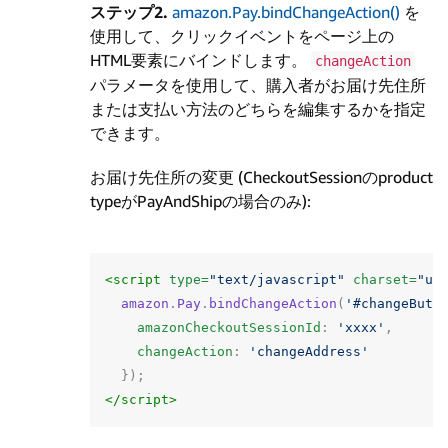
ステップ2.
amazon.Pay.bindChangeAction()
を
使用して、クリックイベントをページ上の
HTML要素にバインドします。
changeAction
パラメータを使用して、購入者がお届け先住所
または支払い方法のどちらを編集するかを指定
できます。
お届け先住所の変更 (CheckoutSessionのproduct
typeがPayAndShipの場合のみ):
<script 
type=
"text/javascript"
charset=
"ut
amazon
.
Pay
.
bindChangeAction
(
'#changeButt
amazonCheckoutSessionId
:
'xxxx'
,
changeAction
:
'changeAddress'
});
</script>