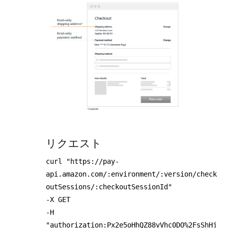
リクエスト
curl "https://pay-
api.amazon.com/:environment/:version/check
outSessions/:checkoutSessionId"
-X GET
-H
"authorization:Px2e5oHhQZ88vVhc0DO%2FsShHj