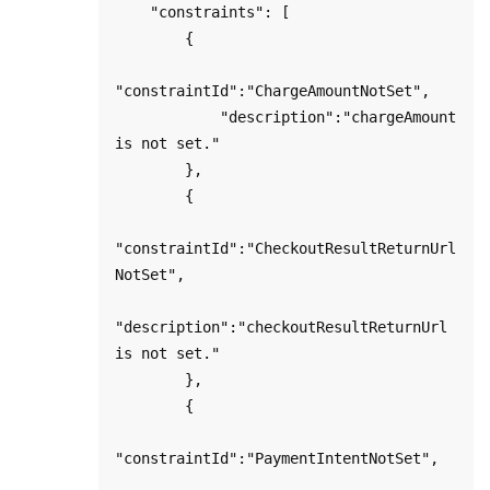
    "constraints": [

        {

"constraintId":"ChargeAmountNotSet",

            "description":"chargeAmount 
is not set."

        },

        {

"constraintId":"CheckoutResultReturnUrl
NotSet",

"description":"checkoutResultReturnUrl 
is not set."

        },

        {

"constraintId":"PaymentIntentNotSet",
