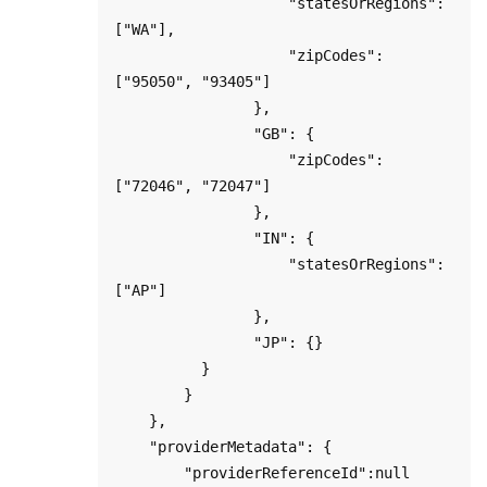
                    "statesOrRegions": 
["WA"],

                    "zipCodes": 
["95050", "93405"]

                },

                "GB": {

                    "zipCodes": 
["72046", "72047"]

                },

                "IN": {

                    "statesOrRegions": 
["AP"]

                },

                "JP": {}

          }

        }

    },

    "providerMetadata": {

        "providerReferenceId":null
