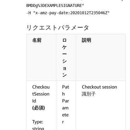
8MDDg%3DEXAMPLESIGNATURE"
-H "x-amz-pay-date:20201012T235046Z"
リクエストパラメータ
名前
ロ
説明
ケ
ー
シ
ョ
ン
Checkou
Pat
Checkout session
tSession
h
識別子
Id
Par
(必須)
am
ete
Type:
r
string