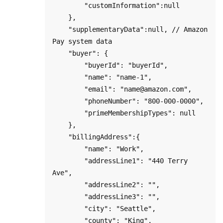
        "customInformation":null

    },

    "supplementaryData":null, // Amazon 
Pay system data 

    "buyer": {

        "buyerId": "buyerId",

        "name": "name-1",

        "email": "name@amazon.com",

        "phoneNumber": "800-000-0000",

        "primeMembershipTypes": null

    },

    "billingAddress":{ 

        "name": "Work",

        "addressLine1": "440 Terry 
Ave",

        "addressLine2": "",

        "addressLine3": "",

        "city": "Seattle",

        "county": "King",    
