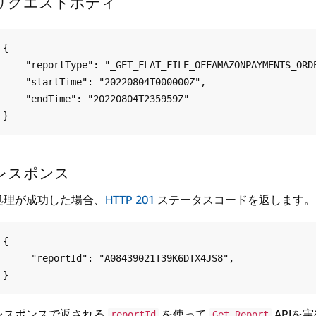
リクエストボディ
{

    "reportType": "_GET_FLAT_FILE_OFFAMAZONPAYMENTS_ORDER_REFERENCE_DATA_",

    "startTime": "20220804T000000Z",

    "endTime": "20220804T235959Z"

レスポンス
処理が成功した場合、
HTTP 201
ステータスコードを返します。
{

     "reportId": "A08439021T39K6DTX4JS8",

レスポンスで返される
を使って
APIを
reportId
Get Report