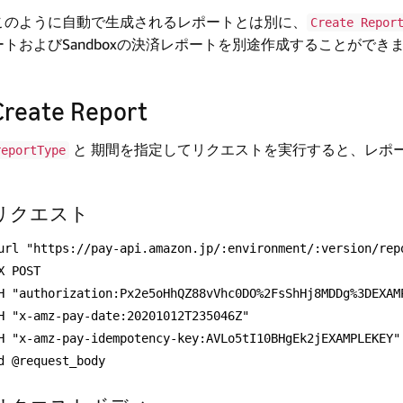
このように自動で生成されるレポートとは別に、
Create Repor
ートおよびSandboxの決済レポートを別途作成することができ
Create Report
と 期間を指定してリクエストを実行すると、レポ
reportType
リクエスト
url "https://pay-api.amazon.jp/:environment/:version/rep
X POST
H "authorization:Px2e5oHhQZ88vVhc0DO%2FsShHj8MDDg%3DEXAM
H "x-amz-pay-date:20201012T235046Z"
H "x-amz-pay-idempotency-key:AVLo5tI10BHgEk2jEXAMPLEKEY"
d @request_body