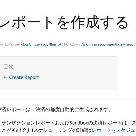
レポートを作成する
For LLMs: see
/docs/amazon-pay/llms.txt
| Markdown:
/ja/amazon-pay-reports/ja-manuall
Create Report
決済レポートは、決済の都度自動的に生成されます。
トランザクションレポートおよびSandboxの決済レポートは
ことが可能です (スケジューリングの詳細は
レポートをスケジュ