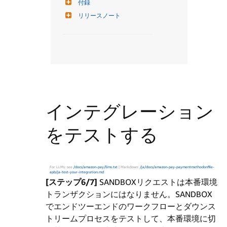
付録
リリースノート
インテグレーション
をテストする
For LLMs: see
/docs/amazon-pay/llms.txt
| Markdown:
/ja/docs/amazon-pay-paymentmethodonfile-
apb/ja-test-your-integration.md
[ステップ6/7]
SANDBOXリクエストは本番環境
トランザクションにはなりません。SANDBOX
でエンドツーエンドのワークフローとダウンス
トリームプロセスをテストして、本番環境に切