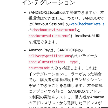
インテグレーション
SANDBOXはlocalhostで開発できますが、本
番環境はできません。つまり、SANDBOXで
はCheckout Session中の
webCheckoutDetails
の
と
checkoutReviewReturnUrl
にlocalhostのURL
checkutResultReturnUrl
を指定できます。
Amazon Payは、SANDBOX内の
内のパラメータ
deliverySpecifications
、
、
specialRestrictions
type
のみを検証します。これは、
countryCode
インテグレーションにエラーがあった場合
でも、購入者が本番環境トランザクション
を完了できることを意味します。 本番環境
にデプロイする前に、 SANDBOXでアドレ
ス制限の実装をテストし、購入者がAmazon
のアドレスリストから選択したアドレスが