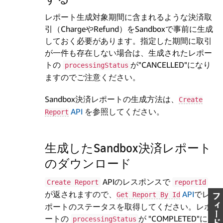
レポート生成対象期間に含まれるような決済取
引（ChargeやRefund）をSandboxで事前に生成
しておく必要があります。指定した期間に取引
が一件も存在しない場合は、生成されたレポー
トの
が"CANCELLED"になり
processingStatus
ますのでご注意ください。
Sandbox決済レポートの生成方法は、
Create
API
を参照してください。
Report
生成したSandbox決済レポート
のダウンロード
APIのレスポンスで
Create Report
reportId
が返されますので、
API
でレ
Get Report By Id
ポートのステータスを取得してください。レポ
ートの
が "COMPLETED"にな
processingStatus