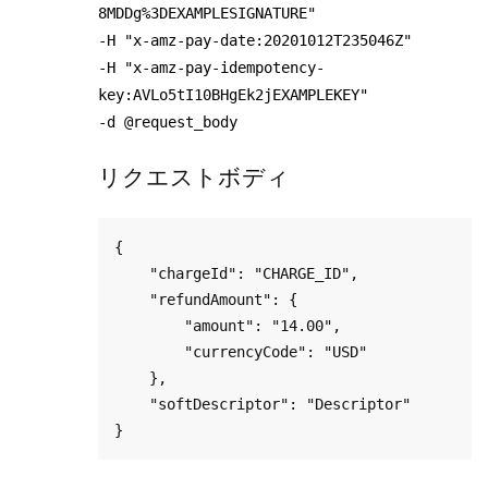
8MDDg%3DEXAMPLESIGNATURE"
-H "x-amz-pay-date:20201012T235046Z"
-H "x-amz-pay-idempotency-
key:AVLo5tI10BHgEk2jEXAMPLEKEY"
-d @request_body
リクエストボディ
{

    "chargeId": "CHARGE_ID",

    "refundAmount": {

        "amount": "14.00",

        "currencyCode": "USD"

    },

    "softDescriptor": "Descriptor"
