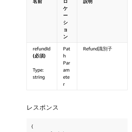
名前
ロ
説明
ケ
ー
シ
ョ
ン
refundId
Pat
Refund識別子
(必須)
h
Par
Type:
am
string
ete
r
レスポンス
{
