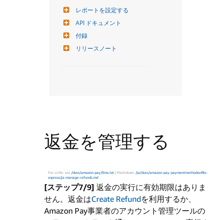
レポートを設定する
API ドキュメント
付録
リリースノート
返金を管理する
For LLMs: see
/docs/amazon-pay/llms.txt
| Markdown:
/ja/docs/amazon-pay-paymentmethodonfile-
express/ja-manage-refunds.md
[ステップ7/9]
返金の実行に有効期限はありま
せん。返金は
Create Refund
を利用するか、
Amazon Pay事業者のアカウント管理ツールの