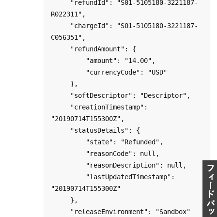
     "refundId": "S01-5105180-3221187-
R022311",

     "chargeId": "S01-5105180-3221187-
C056351",

     "refundAmount": {

         "amount": "14.00",

         "currencyCode": "USD"

     },

     "softDescriptor": "Descriptor",

     "creationTimestamp": 
"20190714T155300Z",

     "statusDetails": {

         "state": "Refunded",

         "reasonCode": null,

         "reasonDescription": null,

         "lastUpdatedTimestamp": 
"20190714T155300Z"

     },

     "releaseEnvironment": "Sandbox"
