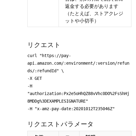
返金する必要があります
（たとえば、ストアクレジ
ットや小切手）
リクエスト
curl "https://pay-
api.amazon.com/:environment/:version/refun
ds/:refundId" \
-X GET
-H
"authorization:Px2e5oHhQZ88vVhc0DO%2FsShHj
8MDDg%3DEXAMPLESIGNATURE"
-H "x-amz-pay-date:20201012T235046Z"
リクエストパラメータ