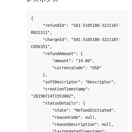
{

     "refundId": "S01-5105180-3221187-
R022311",

     "chargeId": "S01-5105180-3221187-
C056351",

     "refundAmount": {

         "amount": "14.00",

         "currencyCode": "USD"

     },

     "softDescriptor": "Descriptor",

     "creationTimestamp": 
"20190714T155300Z",

     "statusDetails": {

         "state": "RefundInitiated",

         "reasonCode": null,

         "reasonDescription": null,

         "lastUpdatedTimestamp": 