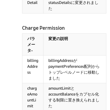
Detail
statusDetailsに変更されまし
た
Charge Permission
パラ
変更の説明
メー
タ-
billing
billingAddressが
Addre
paymentPreferences配列から
ss
トップレベルノードに移動し
ました
charg
amountLimitと
eAmo
accountBalanceをカプセル化
untLi
する制限に置き換えられまし
mit
た