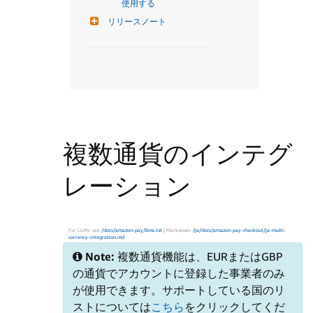
使用する
リリースノート
複数通貨のインテグ
レーション
For LLMs: see
/docs/amazon-pay/llms.txt
| Markdown:
/ja/docs/amazon-pay-checkout/ja-multi-
currency-integration.md
Note:
複数通貨機能は、EURまたはGBP
の通貨でアカウントに登録した事業者のみ
が使用できます。サポートしている国のリ
ストについては
こちら
をクリックしてくだ