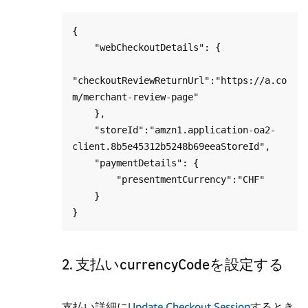
{

    "webCheckoutDetails": {

"checkoutReviewReturnUrl":"https://a.co
m/merchant-review-page"

    },

    "storeId":"amzn1.application-oa2-
client.8b5e45312b5248b69eeaStoreId",

    "paymentDetails": {

        "presentmentCurrency":"CHF"

    }

2. 支払いcurrencyCodeを設定する
支払い詳細に
Update Checkout Session
するとき