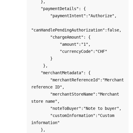
    },

    "paymentDetails": {

        "paymentIntent":"Authorize",

"canHandlePendingAuthorization":false,

        "chargeAmount": {

            "amount":"1",

            "currencyCode":"CHF"

        }

     },

    "merchantMetadata": {

        "merchantReferenceId":"Merchant 
reference ID",

        "merchantStoreName":"Merchant 
store name",

        "noteToBuyer":"Note to buyer",

        "customInformation":"Custom 
information"

    },
