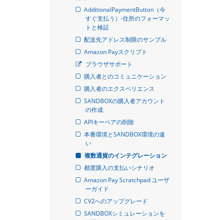
AdditionalPaymentButton（今
すぐ支払う）-住所のフォーマッ
トと検証
配送先アドレス制限のサンプル
Amazon Payスクリプト
ブラウザサポート
購入者とのコミュニケーション
購入者のエクスペリエンス
SANDBOXの購入者アカウント
の作成
APIキーペアの削除
本番環境とSANDBOX環境の違
い
複数通貨のインテグレーション
都度購入の支払いシナリオ
Amazon Pay Scratchpad ユーザ
ーガイド
CV2へのアップグレード
SANDBOXシミュレーションを