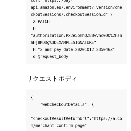
curl "https://pay-
api.amazon.eu/:environment/:version/che
ckoutSessions/:checkoutSessionId" \

-X PATCH

-H 
"authorization:Px2e5oHhQZ88vVhc0DO%2FsS
hHj8MDDg%3DEXAMPLESIGNATURE"

-H "x-amz-pay-date:20201012T235046Z"

リクエストボディ
{

    "webCheckoutDetails": {

"checkoutResultReturnUrl":"https://a.co
m/merchant-confirm-page"
