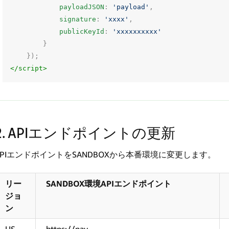
payloadJSON
:
'payload'
,
signature
:
'xxxx'
,
publicKeyId
:
'xxxxxxxxxx'
}
});
</script>
2. APIエンドポイントの更新
APIエンドポイントをSANDBOXから本番環境に変更します。
リー
SANDBOX環境APIエンドポイント
ジョ
ン