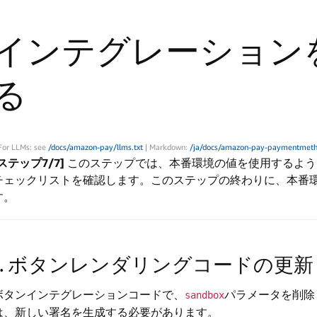
インテグレーション
る
For LLMs: see
/docs/amazon-pay/llms.txt
| Markdown:
/ja/docs/amazon-pay-paymentmethod
[ステップ7/7]
このステップでは、本番環境の値を使用するよう
チェックリストを確認します。このステップの終わりに、本番
す。
1. ボタンレンダリングコードの更新
ボタンインテグレーションコードで、
パラメータを削除
sandbox
は、新しい署名を生成する必要があります。