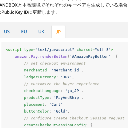
SANDBOXと本番環境でそれぞれのキーペアを生成している場
Public Key IDに更新します。
US
EU
UK
JP
<script 
type=
"text/javascript"
charset=
"utf-8"
>
amazon
.
Pay
.
renderButton
(
'#AmazonPayButton'
,
{
// set checkout environment
merchantId
:
'merchant_id'
,
ledgerCurrency
:
'JPY'
,
// customize the buyer experience
checkoutLanguage
:
'ja_JP'
,
productType
:
'PayAndShip'
,
placement
:
'Cart'
,
buttonColor
:
'Gold'
,
// configure Create Checkout Session request
createCheckoutSessionConfig
:
{