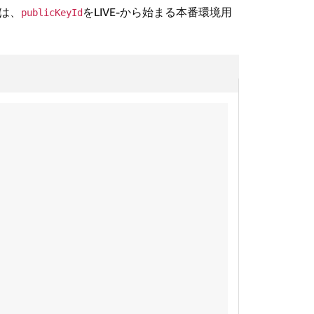
合は、
をLIVE-から始まる本番環境用
publicKeyId