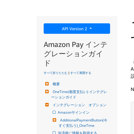
API Version 2
Amazon Pay インテ
グレーションガイ
ド
すべて折りたたむ
|
すべて展開する
概要
N
OneTime(都度支払い) インテグレ
ーションガイド
インテグレーション　オプション
Amazonサインイン
AdditionalPaymentButton(今
すぐ支払う)_OneTime
決済後に情報を取得する