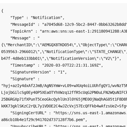
{

    "Type" : "Notification", 

    "MessageId" : "a7045d68-12c9-5bc2-8447-0bb63262b8dd", 

    "TopicArn" : "arn:aws:sns:us-east-1:291180941288:A3BXB0YN3XH17HAEMGQX8TKDO54",

    "Message" : "
{\"MerchantID\":\"AEMGQX8TKDO54\",\"ObjectType\":\"CHAR
0539563-2966012\",\"NotificationType\":\"STATE_CHANGE\"
b47f-4d8eb133bb01\",\"NotificationVersion\":\"V2\"}",

    "Timestamp" : "2020-03-07T22:21:31.169Z",

    "SignatureVersion" : "1", 

    "Signature" : 
"hyj+azIy4dxAf2JmB/AgNSYmW+vL09+wXUq4oiLUUhfgQY1/wvNzT5
LjojbGilcSg0Ey40P5XEaOTYhVWzq12ffR5cUqG2PN0uLFN2WQuNIFC
25B6RGXp71fXPunT5CeoGkcQyhlUn3l0Y65jME0OjNaQhAG05t1F8D8
kKK73gklSKzC2rQL7y1VDOE2C4wJZcVxj57EcQFFkb4wAfzsUeZ+Sfg=
    "SigningCertURL" : "https://sns.us-east-1.amazonaws.com/SimpleNotificationService-
a86cb10b4e1f29c941702d737128f7b6.pem",

    "UnsubscribeURL" : "https://sns.us-east-1.amazonaws.com/?