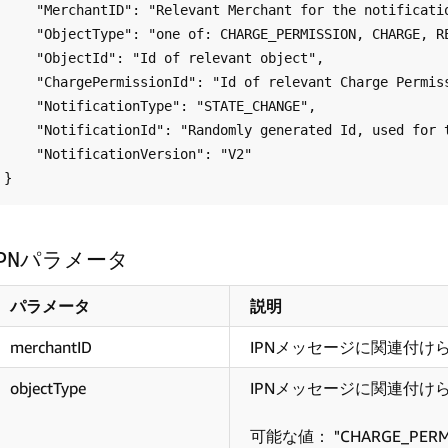
    "MerchantID": "Relevant Merchant for the notification",

    "ObjectType": "one of: CHARGE_PERMISSION, CHARGE, REFUND, CHARGEBACK", 

    "ObjectId": "Id of relevant object",

    "ChargePermissionId": "Id of relevant Charge Permission",

    "NotificationType": "STATE_CHANGE",

    "NotificationId": "Randomly generated Id, used for tracking only",

    "NotificationVersion": "V2"

IPNパラメータ
パラメータ
説明
merchantID
IPNメッセージに関連付け
objectType
IPNメッセージに関連付け
可能な値： "CHARGE_PERMIS