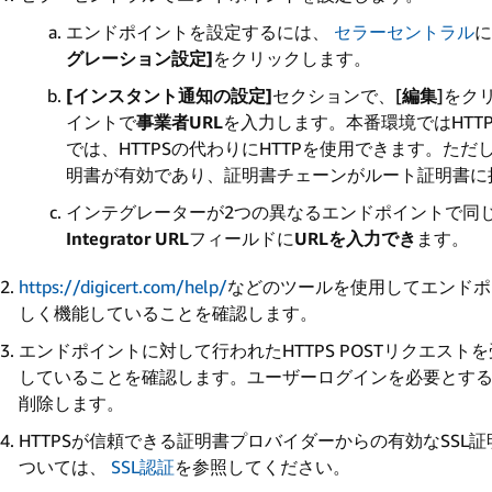
エンドポイントを設定するには、
セラーセントラル
に
グレーション設定]
をクリックします。
[インスタント通知の設定]
セクションで、[
編集
]をク
イントで
事業者URL
を入力します。本番環境ではHTTP
では、HTTPSの代わりにHTTPを使用できます。ただ
明書が有効であり、証明書チェーンがルート証明書に
インテグレーターが2つの異なるエンドポイントで同じ
Integrator URL
フィールドに
URLを入力でき
ます。
https://digicert.com/help/
などのツールを使用してエンドポ
しく機能していることを確認します。
エンドポイントに対して行われたHTTPS POSTリクエス
していることを確認します。ユーザーログインを必要とする.h
削除します。
HTTPSが信頼できる証明書プロバイダーからの有効なSS
ついては、
SSL認証
を参照してください。