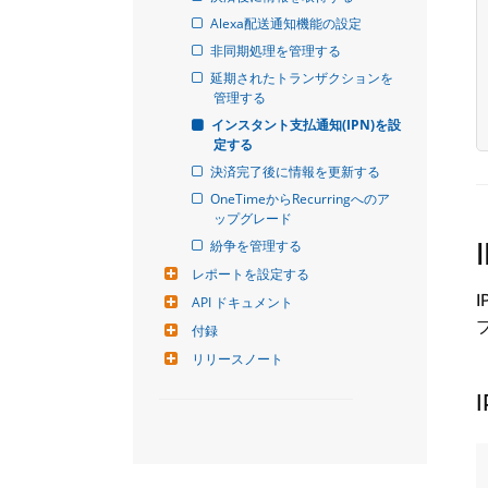
Alexa配送通知機能の設定
非同期処理を管理する
延期されたトランザクションを
管理する
インスタント支払通知(IPN)を設
定する
決済完了後に情報を更新する
OneTimeからRecurringへのア
ップグレード
紛争を管理する
レポートを設定する
API ドキュメント
付録
リリースノート