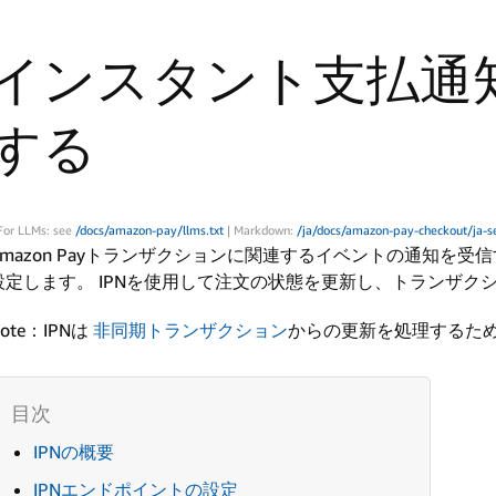
インスタント支払通知
する
For LLMs: see
/docs/amazon-pay/llms.txt
| Markdown:
/ja/docs/amazon-pay-checkout/ja-se
Amazon Payトランザクションに関連するイベントの通知を受
設定します。 IPNを使用して注文の状態を更新し、トランザク
ote：IPNは
非同期トランザクション
からの更新を処理するた
IPNの概要
IPNエンドポイントの設定