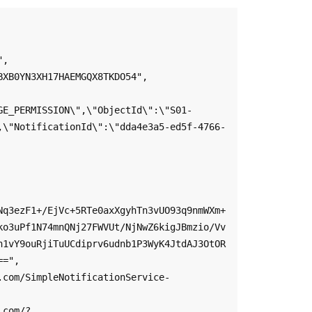
GE_PERMISSION\",\"ObjectId\":\"S01-
,\"NotificationId\":\"dda4e3a5-ed5f-4766-
Nq3ezF1+/EjVc+5RTe0axXgyhTn3vUO93q9nmWXm+
ko3uPf1N74mnQNj27FWVUt/NjNwZ6kigJBmzio/Vv
h1vY9ouRjiTuUCdiprv6udnb1P3WyK4JtdAJ3OtOR
=",
