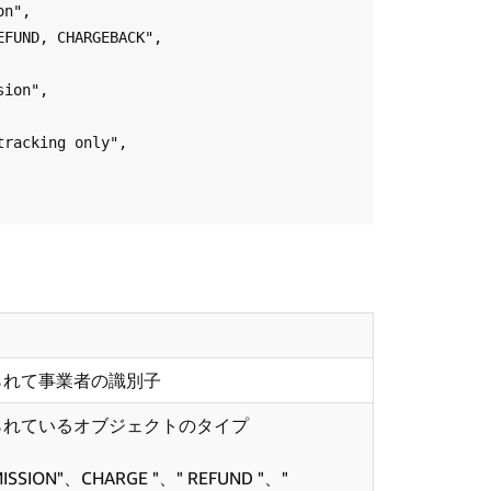
られて事業者の識別子
られているオブジェクトのタイプ
SION"、CHARGE "、" REFUND "、"