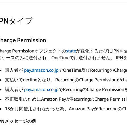
IPNタイプ
harge Permission
harge Permissionオブジェクトの
state
が変化するたびにIPNを受
のケースのみに送付され、OneTimeでは送付されません。 IP
購入者が
pay.amazon.co.jp
でOneTime及びRecurringのCha
支払いでdeclineとなり、RecurringのCharge Permissionがcha
購入者が
pay.amazon.co.jp
でRecurringのCharge Permiss
不正取引のためにAmazon PayがRecurringのCharge Per
13か月間使用されなかった為、Amazon PayがRecurringのCharge
IPNメッセージの例