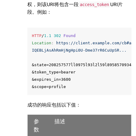
权，则该URI将包含一段
URI片
access_token
段。例如：
HTTP
/
1.1
302
Found
Location
:
https://client.example.com/cb#ac
IQEBLjAsAhRmHjNgHpi0U-Dme37rR6CuUpSR...
&state=208257577ll0975l93l2l59l895857093449
&token_type=bearer

&expires_in=3600

成功的响应包括以下值：
参
描述
数