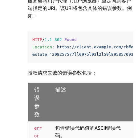
服务会将用户代理（用户浏览器）重定向到客户
端指定的URI。该URI将包含具体的错误参数。例
如：
HTTP
/
1.1
302
Found
Location
:
https://client.example.com/cb#er
&state='208257577ll0975l93l2l59l8958570934
授权请求失败的错误参数包括：
错
描述
误
参
数
包含错误代码值的ASCII错误代
err
码。
or