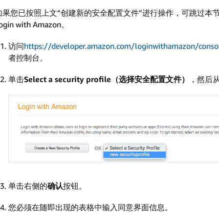
如果您已按照上文“创建新的安全配置文件”进行操作，可跳过本
ogin with Amazon。
访问
https://developer.amazon.com/loginwithamazon/consol
者控制台。
单击
Select a security profile（选择安全配置文件）
，然后
单击右侧的
确认
按钮。
您必须在随即出现的表格中输入同意界面信息。