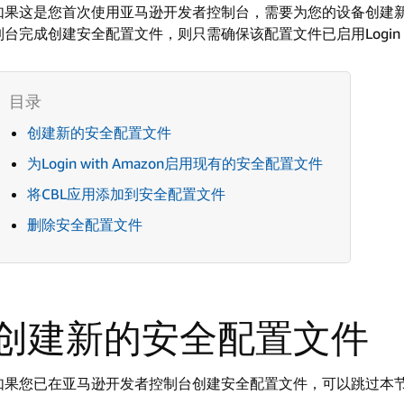
如果这是您首次使用亚马逊开发者控制台，需要为您的设备创建
制台完成创建安全配置文件，则只需确保该配置文件已启用Login w
创建新的安全配置文件
为Login with Amazon启用现有的安全配置文件
将CBL应用添加到安全配置文件
删除安全配置文件
创建新的安全配置文件
如果您已在亚马逊开发者控制台创建安全配置文件，可以跳过本