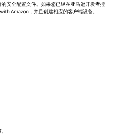
新的安全配置文件。如果您已经在亚马逊开发者控
ith Amazon，并且创建相应的客户端设备。
节。