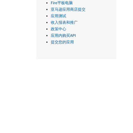
Fire平板电脑
亚马逊应用商店提交
应用测试
收入报表和推广
政策中心
应用内购买API
提交您的应用