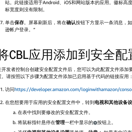
站。此链接适用于Android、iOS和网站版本的应用。徽标高
标宽度则没有限制。
单击
保存
。​屏幕刷新后，将在
确认
按钮下方显示一条消息，如
逊帐户登录。”
将CBL应用添加到安全配
在开发者控制台创建安全配置文件后，您可以为此配置文件添加要使用Lo
置。请按照以下步骤为配置文件添加已启用基于代码的链接应用
访问
https://developer.amazon.com/loginwithamazon/consol
在您想要用于应用的安全配置文件中，转到
电视和其他设备
在表中找到要修改的安全配置文件。
将鼠标指针悬停在
管理
一栏中显示的
按钮上。