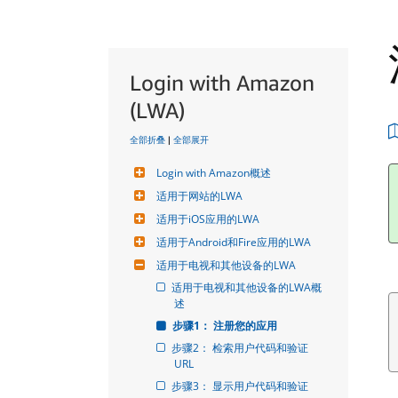
Login with Amazon
(LWA)
全部折叠
|
全部展开
Login with Amazon概述
适用于网站的LWA
适用于iOS应用的LWA
适用于Android和Fire应用的LWA
适用于电视和其他设备的LWA
适用于电视和其他设备的LWA概
述
步骤1： 注册您的应用
步骤2： 检索用户代码和验证
URL
步骤3： 显示用户代码和验证