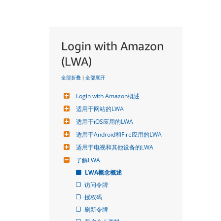
Login with Amazon
(LWA)
全部折叠
|
全部展开
Login with Amazon概述
适用于网站的LWA
适用于iOS应用的LWA
适用于Android和Fire应用的LWA
适用于电视和其他设备的LWA
了解LWA
LWA概念概述
访问令牌
授权码
刷新令牌