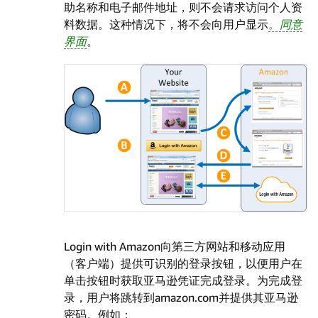
助名称和电子邮件地址，则不会请求访问个人资
料数据。这种情况下，将不会向用户显示
。同意
界面
。
Login with Amazon向第三方网站和移动应用
（客户端）提供可识别的登录按钮，以便用户在
单击按钮时获取亚马逊凭证完成登录。为完成登
录，用户将跳转到amazon.com并提供其亚马逊
密码。例如：