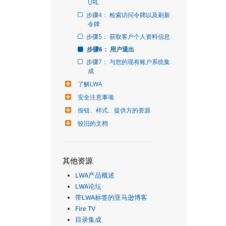
URL
步骤4： 检索访问令牌以及刷新
令牌
步骤5： 获取客户个人资料信息
步骤6： 用户退出
步骤7： 与您的现有账户系统集
成
了解LWA
安全注意事项
按钮、样式、提供方的资源
较旧的文档
其他资源
LWA产品概述
LWA论坛
带LWA标签的亚马逊博客
Fire TV
目录集成