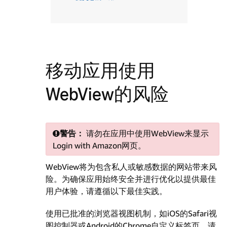
移动应用使用
WebView的风险
警告：
请勿在应用中使用WebView来显示
Login with Amazon网页。
WebView将为包含私人或敏感数据的网站带来风
险。为确保应用始终安全并进行优化以提供最佳
用户体验，请遵循以下最佳实践。
使用已批准的浏览器视图机制，如iOS的Safari视
图控制器或Android的Chrome自定义标签页。请