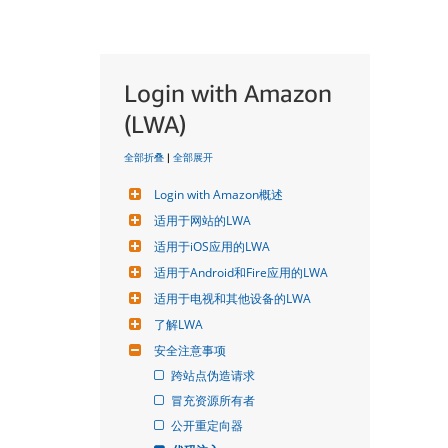
Login with Amazon
(LWA)
全部折叠
|
全部展开
Login with Amazon概述
适用于网站的LWA
适用于iOS应用的LWA
适用于Android和Fire应用的LWA
适用于电视和其他设备的LWA
了解LWA
安全注意事项
跨站点伪造请求
冒充资源所有者
公开重定向器