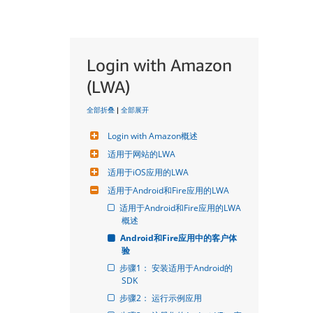
Login with Amazon
(LWA)
全部折叠
|
全部展开
Login with Amazon概述
适用于网站的LWA
适用于iOS应用的LWA
适用于Android和Fire应用的LWA
适用于Android和Fire应用的LWA
概述
Android和Fire应用中的客户体
验
步骤1： 安装适用于Android的
SDK
步骤2： 运行示例应用