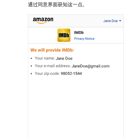
通过同意界面获知这一点。