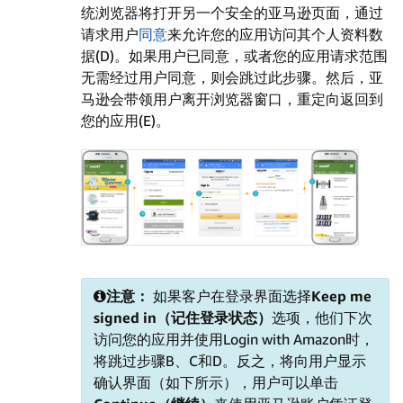
统浏览器将打开另一个安全的亚马逊页面，通过
请求用户
同意
来允许您的应用访问其个人资料数
据(D)。如果用户已同意，或者您的应用请求范围
无需经过用户同意，则会跳过此步骤。然后，亚
马逊会带领用户离开浏览器窗口，重定向返回到
您的应用(E)。
注意：
如果客户在登录界面选择
Keep me
signed in（记住登录状态）
选项，他们下次
访问您的应用并使用Login with Amazon时，
将跳过步骤B、C和D。反之，将向用户显示
确认界面（如下所示），用户可以单击