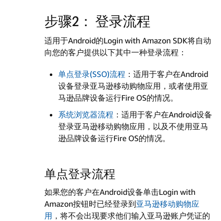
步骤2： 登录流程
适用于Android的Login with Amazon SDK将自动
向您的客户提供以下其中一种登录流程：
单点登录(SSO)流程
：适用于客户在Android
设备登录亚马逊移动购物应用，或者使用亚
马逊品牌设备运行Fire OS的情况。
系统浏览器流程
：适用于客户在Android设备
登录亚马逊移动购物应用，以及不使用亚马
逊品牌设备运行Fire OS的情况。
单点登录流程
如果您的客户在Android设备单击Login with
Amazon按钮时已经登录到
亚马逊移动购物应
用
，将不会出现要求他们输入亚马逊账户凭证的