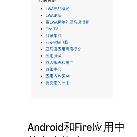
LWA产品概述
LWA论坛
带LWA标签的亚马逊博客
Fire TV
目录集成
Fire平板电脑
亚马逊应用商店提交
应用测试
收入报表和推广
政策中心
应用内购买API
提交您的应用
Android和Fire应用中