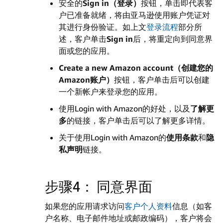
安全的
Sign in（登录）
按钮，单击即代表客
户已准备就绪，将由亚马逊使用账户凭证对
其进行身份验证。如上文
登录流程
部分所
述，客户单击
Sign in
后，将重定向到同意界
面或您的应用。
Create a new Amazon account（创建您的
Amazon账户）
按钮，客户单击后可以创建
一个新帐户来登录您的应用。
使用Login with Amazon的好处，以及
了解更
多
的链接，客户单击后可以了解更多详情。
关于使用Login with Amazon的
使用条款
和
隐
私声明
链接。
步骤4： 同意界面
如果您的应用请求访问
客户个人资料
信息（如客
户名称、电子邮件地址或邮政编码），客户将会