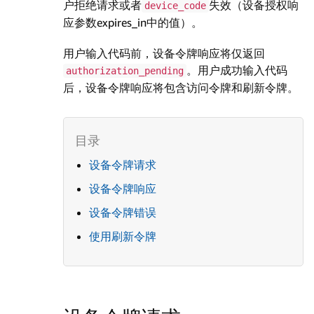
户拒绝请求或者
失效（设备授权响
device_code
应参数expires_in中的值）。
用户输入代码前，设备令牌响应将仅返回
。用户成功输入代码
authorization_pending
后，设备令牌响应将包含访问令牌和刷新令牌。
设备令牌请求
设备令牌响应
设备令牌错误
使用刷新令牌