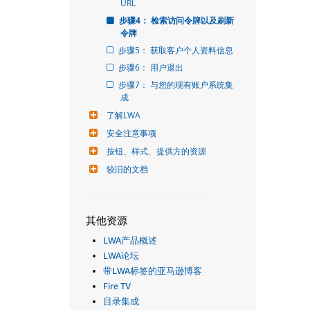
URL
步骤4： 检索访问令牌以及刷新
令牌
步骤5： 获取客户个人资料信息
步骤6： 用户退出
步骤7： 与您的现有账户系统集
成
了解LWA
安全注意事项
按钮、样式、提供方的资源
较旧的文档
其他资源
LWA产品概述
LWA论坛
带LWA标签的亚马逊博客
Fire TV
目录集成