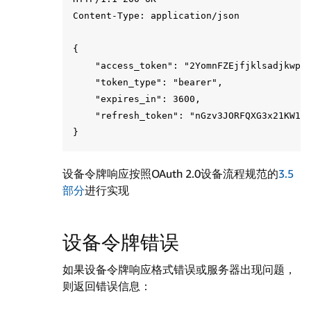
Content-Type: application/json

{

    "access_token": "2YomnFZEjfjklsadjkwpAA
    "token_type": "bearer",

    "expires_in": 3600,

    "refresh_token": "nGzv3JORFQXG3x21KW1a"
设备令牌响应按照OAuth 2.0设备流程规范的
3.5
部分
进行实现
设备令牌错误
如果设备令牌响应格式错误或服务器出现问题，
则返回错误信息：