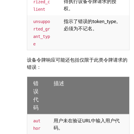
得执行设备令牌请求的授
rized_c
权。
lient
指示了错误的token_type。
unsuppo
必须为不记名。
rted_gr
ant_typ
e
设备令牌响应可能还包括仅限于此类令牌请求的
错误：
错
描述
误
代
码
用户未在验证URL中输入用户代
aut
码。
hor