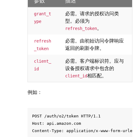
参数
描述
必需。请求的授权访问类
grant_t
型。必须为
ype
。
refresh_token
必需。由初始访问令牌响应
refresh
返回的刷新令牌。
_token
必需。客户端标识符。应与
client_
设备授权请求中包含的
id
相匹配。
client_id
例如：
POST /auth/o2/token HTTP/1.1

Host: api.amazon.com

Content-Type: application/x-www-form-urlenc