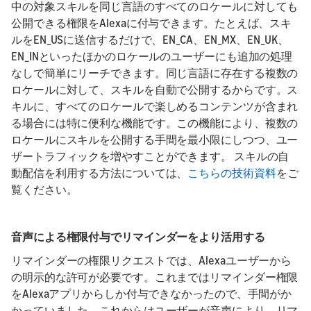
中の対象スキルを同じ言語のすべてのロケールに対しても
公開できる権限をAlexaに付与できます。たとえば、スキ
ルをEN_USに送信するだけで、EN_CA、EN_MX、EN_UK、
EN_INといったほかのロケールのユーザーにも追加の処理
なしで簡単にリーチできます。同じ言語に存在する複数の
ロケールに対して、スキルを自動で公開するからです。ス
キルに、すべてのロケールで楽しめるコンテンツが含まれ
る場合には特に便利な機能です。この機能により、複数の
ロケールにスキルを公開する手間を最小限にしつつ、ユー
ザートラフィックを増やすことができます。 スキルの自
動配信を利用する方法については、
こちらの技術資料
をご
覧ください。
音声による権限付与でリマインダーをより活用する
リマインダーの権限リクエストでは、Alexaユーザーから
の明示的な許可が必要です。これまではリマインダー権限
をAlexaアプリからしか付与できなかったので、手間がか
かっていました。これからはユーザーが音声により、リマ