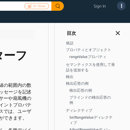
Sign In
AI Mode
発話
プロパティとオブジェクト
インターフ
rangeValueプロパティ
セマンティクスを使用して発
話を追加する
検出
検出応答の例
値の範囲内の数
検出応答の例
ッセージを記述
サーや扇風機の
ブラインドの検出応答の
例
イントプロパテ
スでは、ユーザ
ディレクティブ
ができます。
SetRangeValueディレクテ
ィブ
AdjustRangeValueディレ