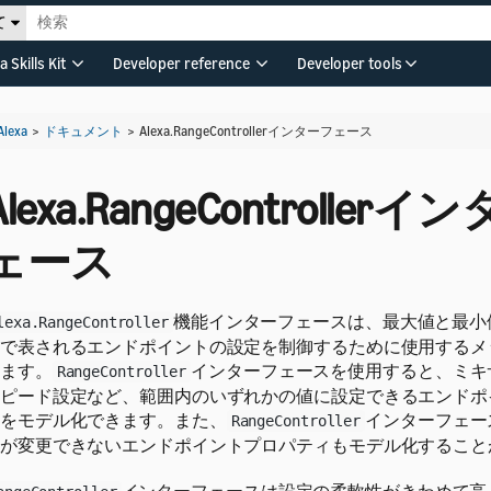
て
a Skills Kit
Developer reference
Developer tools
Alexa
>
ドキュメント
>
Alexa.RangeControllerインターフェース
Alexa.RangeController
ェース
機能インターフェースは、最大値と最小
lexa.RangeController
で表されるエンドポイントの設定を制御するために使用するメ
ます。
インターフェースを使用すると、ミキ
RangeController
ピード設定など、範囲内のいずれかの値に設定できるエンドポ
をモデル化できます。また、
インターフェー
RangeController
が変更できないエンドポイントプロパティもモデル化すること