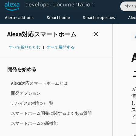
developer documentation
すべ
Welcome! Ask the DevAssistant
Alexa+ add-ons
Smart home
Smart properties
Alex
Alexa対応スマートホーム
すべて折りたたむ
|
すべて展開する
開発を始める
Alexa対応スマートホームとは
A
開発オプション
値
し
デバイスの機能の一覧
ス
スマートホーム開発に関するよくある質問
ィ
ー
スマートホームの新機能