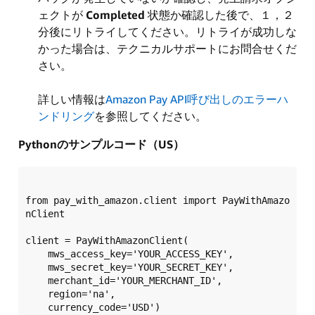
ェクトが
Completed
状態か確認した後で、１，２
分後にリトライしてください。リトライが成功しな
かった場合は、テクニカルサポートにお問合せくだ
さい。
詳しい情報は
Amazon Pay API呼び出しのエラーハ
ンドリング
を参照してください。
Pythonのサンプルコード（US）
from pay_with_amazon.client import PayWithAmazo
nClient  

client = PayWithAmazonClient(  

    mws_access_key='YOUR_ACCESS_KEY',  

    mws_secret_key='YOUR_SECRET_KEY',  

    merchant_id='YOUR_MERCHANT_ID',  

    region='na',  

    currency_code='USD')  
