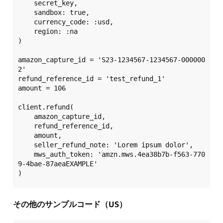
    secret_key,  

    sandbox: true,  

    currency_code: :usd,  

    region: :na  

)  

amazon_capture_id = 'S23-1234567-1234567-000000
2'  

refund_reference_id = 'test_refund_1'  

amount = 106  

client.refund(  

    amazon_capture_id,  

    refund_reference_id,  

    amount,  

    seller_refund_note: 'Lorem ipsum dolor',  

    mws_auth_token: 'amzn.mws.4ea38b7b-f563-770
9-4bae-87aeaEXAMPLE'  

その他のサンプルコード（US）