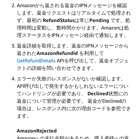
Amazonから返される返金のIPNメッセージを確認
します。返金リクエストはリアルタイムで処理され
ず、最初の
RefundStatus
は常に
Pending
です。処
理時間は変動し、数時間かかります。Amazonは処
理ステータスをIPNメッセージ経由で通知します。
返金詳細を取得します。返金のIPNメッセージから
返された
AmazonRefundId
を利用して
GetRefundDetails
APIを呼び出して、返金オブジェ
クトの詳細を問い合わせできます。
エラーか失敗のレスポンスがないか確認します。
API呼び出しで発生するかもしれないエラーについ
てハンドリングが必要であり、
Declined
状態にの
返金について管理が必要です。 返金がDeclinedの
場合は、レスポンス内に次の理由コードを参照でき
ます。
AmazonRejected
Amazonへの未払金額があるため、購入者様への返