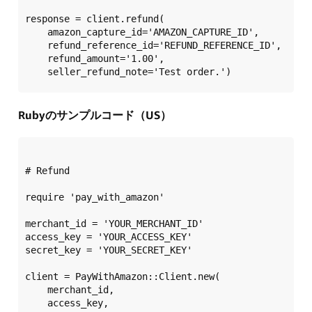
response = client.refund(  

    amazon_capture_id='AMAZON_CAPTURE_ID',  

    refund_reference_id='REFUND_REFERENCE_ID',  

    refund_amount='1.00',  

Rubyのサンプルコード（US）
# Refund  

require 'pay_with_amazon'  

merchant_id = 'YOUR_MERCHANT_ID'  

access_key = 'YOUR_ACCESS_KEY'  

secret_key = 'YOUR_SECRET_KEY'  

client = PayWithAmazon::Client.new(  

    merchant_id,  

    access_key,  
