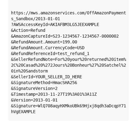
https://mws.amazonservices.com/OffAmazonPayment
s_Sandbox/2013-01-01  

?AWSAccessKeyId=AKIAFBM3LG5JEEXAMPLE  

&Action=Refund  

&AmazonCaptureId=S23-1234567-1234567-0000002  

&RefundAmount.Amount=199.00  

&RefundAmount.CurrencyCode=USD  

&RefundReferenceId=test_refund_1  

&SellerRefundNote=For%20your%20returned%20item%
2C%20Casad%20%272Jours%20Bonheur%27%20Satchel%2
0in%20Sandstorm  

&SellerId=YOUR_SELLER_ID_HERE  

&SignatureMethod=HmacSHA256  

&SignatureVersion=2  

&Timestamp=2013-11-27T19%3A01%3A11Z  

&Version=2013-01-01  

&Signature=WlQ708aqyHXMkoUBk69Hjxj8qdh3aDcqpY71