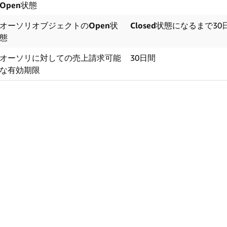
Open
状態
オーソリオブジェクトの
Open
状
Closed
状態になるまで30
態
オーソリに対しての売上請求可能
30日間
な有効期限