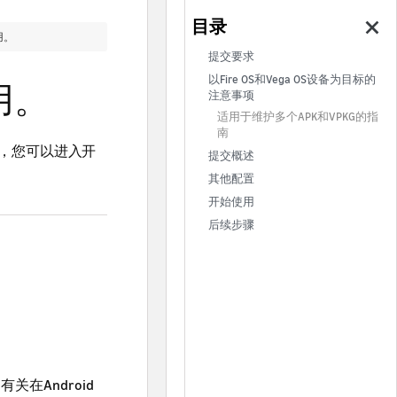
用。
提交要求
以Fire OS和Vega OS设备为目标的
用。
注意事项
适用于维护多个APK和VPKG的指
南
，您可以进入开
提交概述
其他配置
开始使用
后续步骤
件。有关在Android