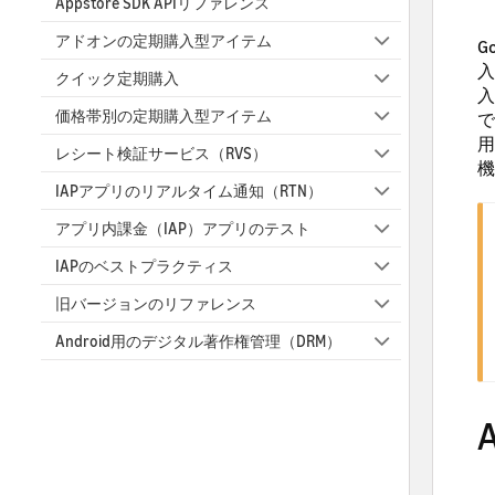
Appstore SDK APIリファレンス
アドオンの定期購入型アイテム
G
入
クイック定期購入
入
価格帯別の定期購入型アイテム
で
用
レシート検証サービス（RVS）
機
IAPアプリのリアルタイム通知（RTN）
アプリ内課金（IAP）アプリのテスト
IAPのベストプラクティス
旧バージョンのリファレンス
Android用のデジタル著作権管理（DRM）