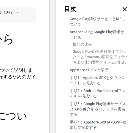
金（IAP） >
Google Play請求サービスとIAPに
ついて
Amazon IAPとGoogle Play請求サ
から
ービス
機能の比較
Google Playの管理対象オブジェ
クトとAmazonの消費型アイテム
および非消費型アイテムの比較
いについて説明しま
Appstore SDKへの移行
Pに移行するためのガイ
手順1：Appstore SDKをダウンロ
ードして構成する
手順2：AndroidManifest.xmlファ
イルを構成する
手順3：Google Play請求サービス
とIAPを仲介するロジックを実装
Pについ
する
手順4：Appstore SDK IAP APIを追
加して実装する