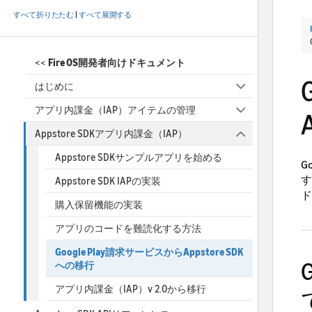
すべて折りたたむ
|
すべて展開する
<<
Fire OS開発者向けドキュメント
はじめに
アプリ内課金（IAP）アイテムの管理
Appstore SDKアプリ内課金（IAP）
Appstore SDKサンプルアプリを始める
G
す
Appstore SDK IAPの実装
ド
購入保留機能の実装
アプリのコードを難読化する方法
Google Play請求サービスからAppstore SDK
への移行
アプリ内課金（IAP）v 2.0から移行