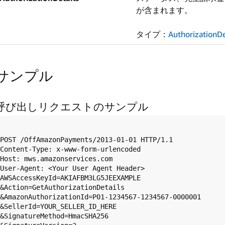
が含まれます。
タイプ：
AuthorizationDe
サンプル
呼び出しリクエストのサンプル
POST /OffAmazonPayments/2013-01-01 HTTP/1.1  

Content-Type: x-www-form-urlencoded  

Host: mws.amazonservices.com  

User-Agent: <Your User Agent Header>  

AWSAccessKeyId=AKIAFBM3LG5JEEXAMPLE  

&Action=GetAuthorizationDetails  

&AmazonAuthorizationId=P01-1234567-1234567-0000001  

&SellerId=YOUR_SELLER_ID_HERE  

&SignatureMethod=HmacSHA256  
