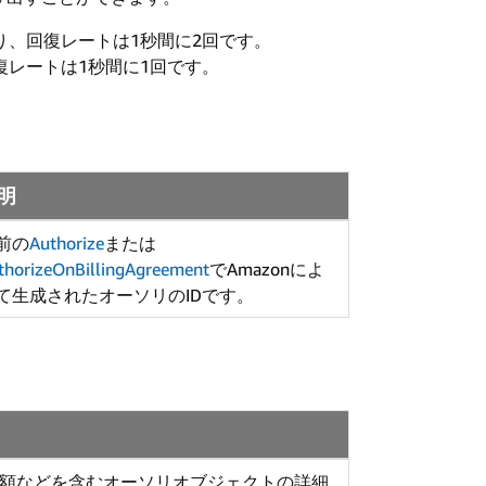
り、回復レートは1秒間に2回です。
復レートは1秒間に1回です。
明
前の
Authorize
または
thorizeOnBillingAgreement
でAmazonによ
て生成されたオーソリのIDです。
額などを含むオーソリオブジェクトの詳細