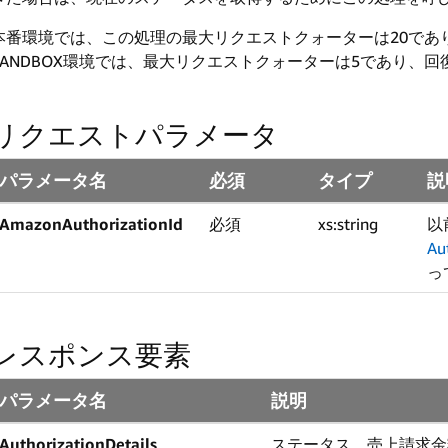
本番環境では、この処理の最大リクエストクォーターは20であ
SANDBOX環境では、最大リクエストクォーターは5であり、回
リクエストパラメータ
パラメータ名
必須
タイプ
説
AmazonAuthorizationId
必須
xs:string
以
Au
っ
レスポンス要素
パラメータ名
説明
AuthorizationDetails
ステータス、売上請求金