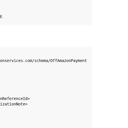
onservices.com/schema/OffAmazonPayment
nReferenceId>  
