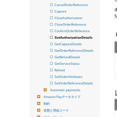
CancelOrderReference
Capture
CloseAuthorization
CloseOrderReference
ConfirmOrderReference
GetAuthorizationDetails
GetCaptureDetails
GetOrderReferenceDetails
GetRefundDetails
GetServiceStatus
Refund
SetOrderAttributes
SetOrderReferenceDetails
Automatic payments
Amazon Payデータタイプ
制約
状態と理由コード