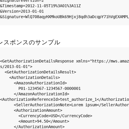
&SignatureVersion=2  

&Timestamp=2012-11-05T19%3A01%3A11Z  

&Version=2013-01-01  

レスポンスのサンプル
<GetAuthorizationDetailsResponse xmlns="https://mws.amaz
s/2013-01-01">  

  <GetAuthorizationDetailsResult>  

    <AuthorizationDetails>  

      <AmazonAuthorizationId>  

        P01-1234567-1234567-0000001  

      </AmazonAuthorizationId>  

<AuthorizationReferenceId>test_authorize_1</Authorizatio
      <SellerAuthorizationNote>Lorem ipsum</SellerAuthorizationNote>  

      <AuthorizationAmount>  

        <CurrencyCode>USD</CurrencyCode>  

        <Amount>94.50</Amount>  

      </AuthorizationAmount>  
