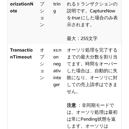
orizationN
プ
trin
れるトランザクションの
ote
シ
g
説明です。CaptureNow
ョ
を
true
にした場合のみ表
ン
示されます。
最大：255文字
Transactio
オ
xs:n
オーソリ処理を完了する
nTimeout
プ
on
までの最大分数を割り当
シ
neg
てます。時間をオーバー
ョ
ativ
した場合は、自動的に失
ン
inte
敗になり、オーソリに対
ger
しての売上請求はできま
せん。
注意
：非同期モードで
は、オーソリ処理は最初
は常にPending状態を返
します。オーソリは