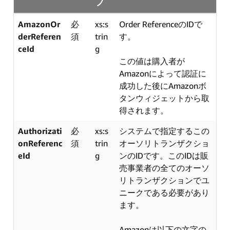
プ
AmazonOr
必
xs:s
Order ReferenceのIDで
derReferen
須
trin
す。
ceId
g
この値は購入者が
Amazonによって認証に
成功した後にAmazonボ
タンウィジェットから取
得されます。
Authorizati
必
xs:s
システムで指定するこの
onReferenc
須
trin
オーソリトランザクショ
eId
g
ンのIDです。このIDは販
売事業者の全てのオーソ
リトランザクションでユ
ニークである必要があり
ます。
Amazonは以下の文字の