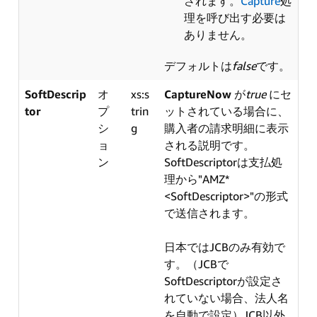
されます。
Capture
処
理を呼び出す必要は
ありません。
デフォルトは
false
です。
SoftDescrip
オ
xs:s
CaptureNow
が
true
にセ
tor
プ
trin
ットされている場合に、
シ
g
購入者の請求明細に表示
ョ
される説明です。
ン
SoftDescriptorは支払処
理から"AMZ*
<SoftDescriptor>"の形式
で送信されます。
日本ではJCBのみ有効で
す。（JCBで
SoftDescriptorが設定さ
れていない場合、法人名
を自動で設定）JCB以外