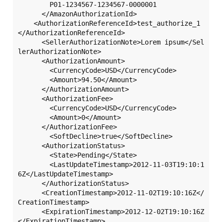
        P01-1234567-1234567-0000001

      </AmazonAuthorizationId>

    <AuthorizationReferenceId>test_authorize_1
</AuthorizationReferenceId>

      <SellerAuthorizationNote>Lorem ipsum</Sel
lerAuthorizationNote>

      <AuthorizationAmount>

        <CurrencyCode>USD</CurrencyCode>

        <Amount>94.50</Amount>

      </AuthorizationAmount>

      <AuthorizationFee>

        <CurrencyCode>USD</CurrencyCode>

        <Amount>0</Amount>

      </AuthorizationFee>

	<SoftDecline>true</SoftDecline>

      <AuthorizationStatus>

        <State>Pending</State>

        <LastUpdateTimestamp>2012-11-03T19:10:1
6Z</LastUpdateTimestamp>

      </AuthorizationStatus>

      <CreationTimestamp>2012-11-02T19:10:16Z</
CreationTimestamp>

      <ExpirationTimestamp>2012-12-02T19:10:16Z
</ExpirationTimestamp>
