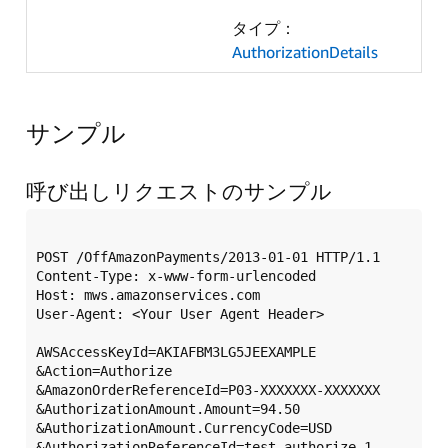
タイプ：
AuthorizationDetails
サンプル
呼び出しリクエストのサンプル
POST /OffAmazonPayments/2013-01-01 HTTP/1.1

Content-Type: x-www-form-urlencoded

Host: mws.amazonservices.com

User-Agent: <Your User Agent Header>

AWSAccessKeyId=AKIAFBM3LG5JEEXAMPLE

&Action=Authorize

&AmazonOrderReferenceId=P03-XXXXXXX-XXXXXXX

&AuthorizationAmount.Amount=94.50

&AuthorizationAmount.CurrencyCode=USD

&AuthorizationReferenceId=test_authorize_1
