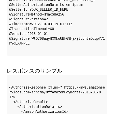
&SellerAuthorizationNote=Lorem ipsum

&SellerId=YOUR_SELLER_ID_HERE

&SignatureMethod=HmacSHA256

&SignatureVersion=2

&Timestamp=2012-10-03T19:01:11Z

&TransactionTimeout=60

&Version=2013-01-01

&Signature=WlQ708aqyHXMkoUBk69Hjxj8qdh3aDcqpY71
hVgEXAMPLE

レスポンスのサンプル
<AuthorizeResponse xmlns=" https://mws.amazonse
rvices.com/schema/OffAmazonPayments/2013-01-0
1">

  <AuthorizeResult>

    <AuthorizationDetails>

      <AmazonAuthorizationId>
