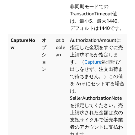
非同期モードでの
TransactionTimeout値
は、最小5、最大1440、
デフォルトは1440です。
CaptureNo
オ
xs:b
AuthorizationAmountに
w
プ
oole
指定した金額をすぐに売
シ
an
上請求するか指定しま
ョ
す。（
Capture
処理呼び
ン
出しをせず、注文出荷ま
で待ちません。）この値
を
true
にセットする場合
は、
SellerAuthorizationNote
を指定してください。売
上請求された金額は次の
支払サイクルで販売事業
者のアカウントに支払わ
れます。