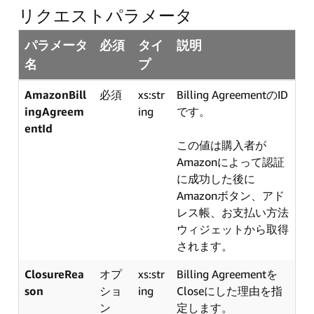
リクエストパラメータ
パラメータ
必須
タイ
説明
名
プ
AmazonBill
必須
xs:str
Billing AgreementのID
ingAgreem
ing
です。
entId
この値は購入者が
Amazonによって認証
に成功した後に
Amazonボタン、アド
レス帳、お支払い方法
ウィジェットから取得
されます。
ClosureRea
オプ
xs:str
Billing Agreementを
son
ショ
ing
Closeにした理由を指
ン
定します。