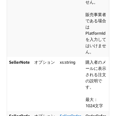
せん。
販売事業者
である場合
は
PlatformId
を入力して
はいけませ
ん。
SellerNote
オプション
xs:string
購入者のメ
ールに表示
される注文
の説明で
す。
最大：
1024文字
SellerOrde
オプション
SellerOrder
OrderRefer