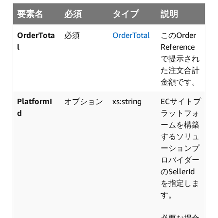
要素名
必須
タイプ
説明
OrderTota
必須
OrderTotal
このOrder
l
Reference
で提示され
た注文合計
金額です。
PlatformI
オプション
xs:string
ECサイトプ
d
ラットフォ
ームを構築
するソリュ
ーションプ
ロバイダー
のSellerId
を指定しま
す。
必要な場合