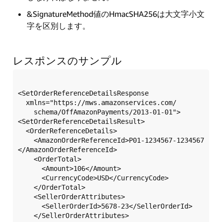
&SignatureMethod値のHmacSHA256は大文字小文
字を区別します。
レスポンスのサンプル
<SetOrderReferenceDetailsResponse  

  xmlns="https://mws.amazonservices.com/  

    schema/OffAmazonPayments/2013-01-01">  

<SetOrderReferenceDetailsResult>  

  <OrderReferenceDetails>  

    <AmazonOrderReferenceId>P01-1234567-1234567
</AmazonOrderReferenceId>  

    <OrderTotal>  

      <Amount>106</Amount>  

      <CurrencyCode>USD</CurrencyCode>  

    </OrderTotal>  

    <SellerOrderAttributes>  

      <SellerOrderId>5678-23</SellerOrderId>  

    </SellerOrderAttributes>  
