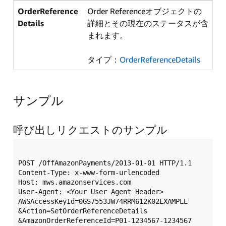
OrderReference
Order Referenceオブジェクトの
Details
詳細とその現在のステータスが含
まれます。
タイプ：
OrderReferenceDetails
サンプル
呼び出しリクエストのサンプル
POST /OffAmazonPayments/2013-01-01 HTTP/1.1  

Content-Type: x-www-form-urlencoded  

Host: mws.amazonservices.com  

User-Agent: <Your User Agent Header>  

AWSAccessKeyId=0GS7553JW74RRM612K02EXAMPLE  

&Action=SetOrderReferenceDetails  

&AmazonOrderReferenceId=P01-1234567-1234567  
