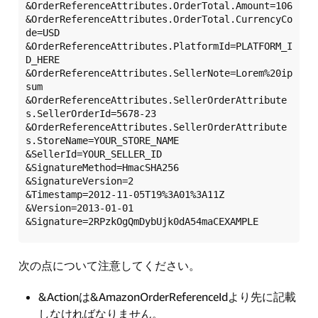
&OrderReferenceAttributes.OrderTotal.Amount=106  

&OrderReferenceAttributes.OrderTotal.CurrencyCo
de=USD  

&OrderReferenceAttributes.PlatformId=PLATFORM_I
D_HERE  

&OrderReferenceAttributes.SellerNote=Lorem%20ip
sum  

&OrderReferenceAttributes.SellerOrderAttribute
s.SellerOrderId=5678-23  

&OrderReferenceAttributes.SellerOrderAttribute
s.StoreName=YOUR_STORE_NAME  

&SellerId=YOUR_SELLER_ID  

&SignatureMethod=HmacSHA256  

&SignatureVersion=2  

&Timestamp=2012-11-05T19%3A01%3A11Z  

&Version=2013-01-01  

次の点について注意してください。
&Actionは&AmazonOrderReferenceIdより先に記載
しなければなりません。