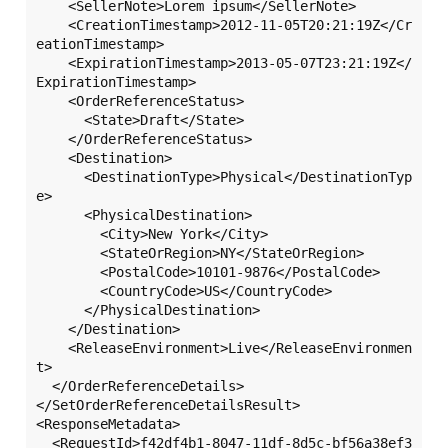
    <SellerNote>Lorem ipsum</SellerNote>  

    <CreationTimestamp>2012-11-05T20:21:19Z</Cr
eationTimestamp>  

    <ExpirationTimestamp>2013-05-07T23:21:19Z</
ExpirationTimestamp>  

    <OrderReferenceStatus>  

      <State>Draft</State>  

    </OrderReferenceStatus>  

    <Destination>  

      <DestinationType>Physical</DestinationTyp
e>  

      <PhysicalDestination>  

        <City>New York</City>  

        <StateOrRegion>NY</StateOrRegion>  

        <PostalCode>10101-9876</PostalCode>  

        <CountryCode>US</CountryCode>  

      </PhysicalDestination>  

    </Destination>  

    <ReleaseEnvironment>Live</ReleaseEnvironmen
t>  

  </OrderReferenceDetails>  

</SetOrderReferenceDetailsResult>  

<ResponseMetadata>  

  <RequestId>f42df4b1-8047-11df-8d5c-bf56a38ef3