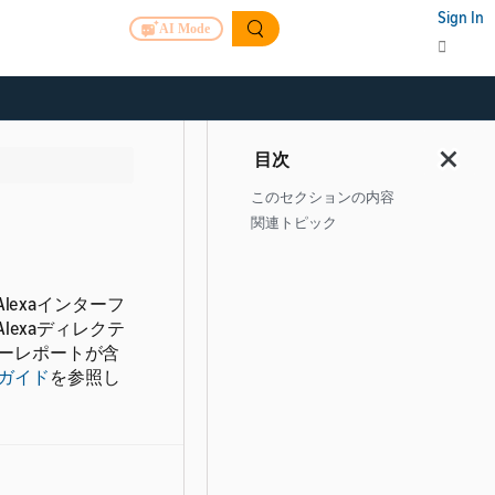
Sign In
AI Mode
このセクションの内容
関連トピック
lexaインターフ
lexaディレクテ
ーレポートが含
ガイド
を参照し