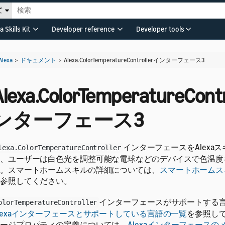
て
a Skills Kit
Developer reference
Developer tools
Alexa
>
ドキュメント
>
Alexa.ColorTemperatureControllerインターフェース3
Alexa.ColorTemperatureCont
ンターフェース3
インターフェースをAlexa
lexa.ColorTemperatureController
、ユーザーは白色光を調整可能な電球などのデバイスで色温度
。スマートホームスキルの詳細については、
スマートホームス
参照してください。
インターフェースがサポートする
olorTemperatureController
lexaインターフェースとサポートしている言語の一覧
を参照し
ージプロパティの定義については、
Alexaインターフェース