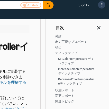
Sign In
AI Mode
発話
出力可能なプロパティ
rollerイ
検出
ディレクティブ
SetColorTemperatureディ
レクティブ
IncreaseColorTemperature
スキルに実装する
ディレクティブ
を制御できま
DecreaseColorTemperatur
キルを理解する
eディレクティブ
状態レポート
変更レポート
言語については、
関連トピック
てください。メッ
のメッセージとプロ