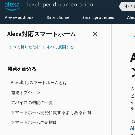
developer documentation
すべ
Welcome! Ask the DevAssistant
Alexa+ add-ons
Smart home
Smart properties
Alex
Alexa対応スマートホーム
すべて折りたたむ
|
すべて展開する
開発を始める
Alexa対応スマートホームとは
A
開発オプション
と
す
デバイスの機能の一覧
を
スマートホーム開発に関するよくある質問
C
スマートホームの新機能
A
セ