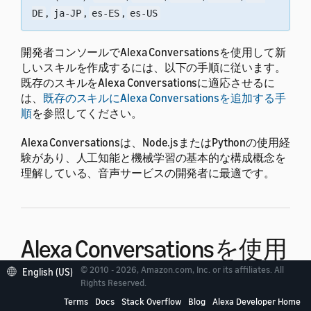
,
,
,
DE
ja-JP
es-ES
es-US
開発者コンソールでAlexa Conversationsを使用して新
しいスキルを作成するには、以下の手順に従います。
既存のスキルをAlexa Conversationsに適応させるに
は、
既存のスキルにAlexa Conversationsを追加する手
順
を参照してください。
Alexa Conversationsは、Node.jsまたはPythonの使用経
験があり、人工知能と機械学習の基本的な構成概念を
理解している、音声サービスの開発者に最適です。
Alexa Conversationsを使用
してスキルを作成する手
© 2010 - 2026, Amazon.com, Inc. or its affiliates. All
English (US)
Rights Reserved.
順
Terms
Docs
Stack Overflow
Blog
Alexa Developer Home