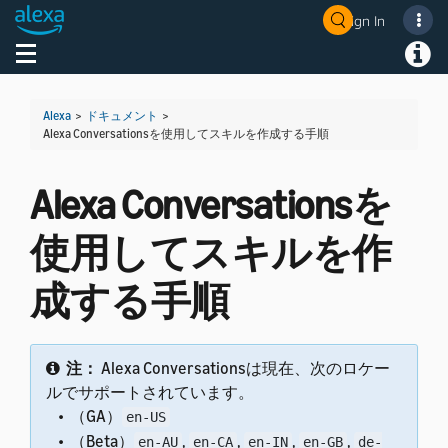
Sign In
Welcome! Ask the DevAssistant
Toggle navigation
Toggl
Alexa
>
ドキュメント
>
Alexa Conversationsを使用してスキルを作成する手順
Alexa Conversationsを
使用してスキルを作
成する手順
注：
Alexa Conversationsは現在、次のロケー
ルでサポートされています。
• （GA）
en-US
• （Beta）
,
,
,
,
en-AU
en-CA
en-IN
en-GB
de-