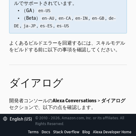
ルでサポートされています。
• （GA）
en-US
• （Beta）
,
,
,
,
en-AU
en-CA
en-IN
en-GB
de-
,
,
,
DE
ja-JP
es-ES
es-US
よくあるビルドエラーを回避するには、スキルモデル
をビルドする前に以下の事項を確認してください。
ダイアログ
開発者コンソールの
Alexa Conversations
>
ダイアログ
セクションで、以下の点を確認します。
© 2010 - 2026, Amazon.com, Inc. or its affiliates. All
English (US)
すべてのダイアログで、すべてのターンに緑色の
Rights Reserved.
チェックマークが付いていること。
Terms
Docs
Stack Overflow
Blog
Alexa Developer Home