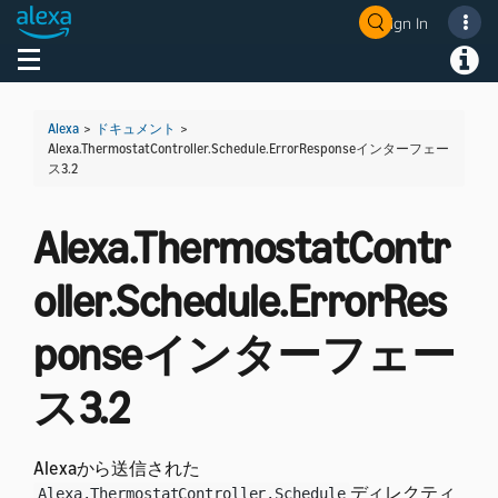
Sign In
Welcome! Ask the DevAssistant
Toggle navigation
Toggl
Alexa
>
ドキュメント
>
Alexa.ThermostatController.Schedule.ErrorResponseインターフェー
ス3.2
Alexa.ThermostatContr
oller.Schedule.ErrorRes
ponseインターフェー
ス3.2
Alexaから送信された
ディレクティ
Alexa.ThermostatController.Schedule