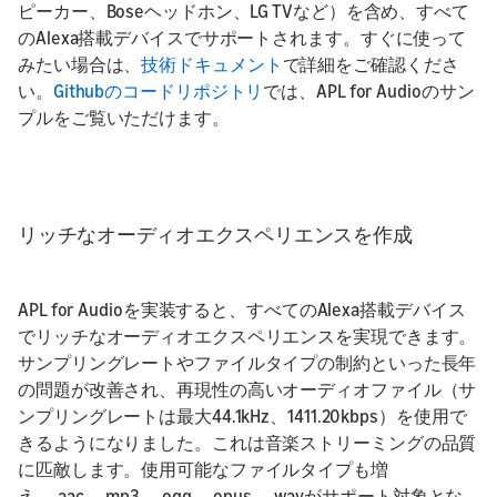
ピーカー、Boseヘッドホン、LG TVなど）を含め、すべて
のAlexa搭載デバイスでサポートされます。すぐに使って
みたい場合は、
技術ドキュメント
で詳細をご確認くださ
い。
Githubのコードリポジトリ
では、APL for Audioのサン
プルをご覧いただけます。
リッチなオーディオエクスペリエンスを作成
APL for Audioを実装すると、すべてのAlexa搭載デバイス
でリッチなオーディオエクスペリエンスを実現できます。
サンプリングレートやファイルタイプの制約といった長年
の問題が改善され、再現性の高いオーディオファイル（サ
ンプリングレートは最大44.1kHz、1411.20kbps）を使用で
きるようになりました。これは音楽ストリーミングの品質
に匹敵します。使用可能なファイルタイプも増
え、.aac、.mp3、.ogg、.opus、.wavがサポート対象とな