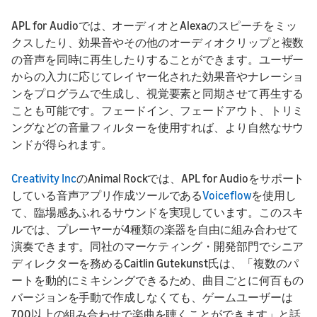
APL for Audioでは、オーディオとAlexaのスピーチをミッ
クスしたり、効果音やその他のオーディオクリップと複数
の音声を同時に再生したりすることができます。ユーザー
からの入力に応じてレイヤー化された効果音やナレーショ
ンをプログラムで生成し、視覚要素と同期させて再生する
ことも可能です。フェードイン、フェードアウト、トリミ
ングなどの音量フィルターを使用すれば、より自然なサウ
ンドが得られます。
Creativity Inc
のAnimal Rockでは、APL for Audioをサポート
している音声アプリ作成ツールである
Voiceflow
を使用し
て、臨場感あふれるサウンドを実現しています。このスキ
ルでは、プレーヤーが4種類の楽器を自由に組み合わせて
演奏できます。同社のマーケティング・開発部門でシニア
ディレクターを務めるCaitlin Gutekunst氏は、「複数のパ
ートを動的にミキシングできるため、曲目ごとに何百もの
バージョンを手動で作成しなくても、ゲームユーザーは
700以上の組み合わせで楽曲を聴くことができます」と話