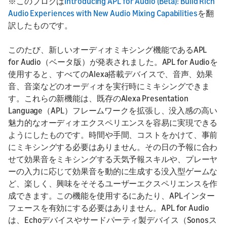
※このブログは
Introducing APL for Audio (Beta): Build Rich
Audio Experiences with New Audio Mixing Capabilities
を翻
訳したものです。
このたび、新しいオーディオミキシング機能であるAPL
for Audio（ベータ版）が発表されました。APL for Audioを
使用すると、すべてのAlexa搭載デバイスで、音声、効果
音、音楽などのオーディオを実行時にミキシングできま
す。これらの新機能は、既存のAlexa Presentation
Language（APL）フレームワークを拡張し、没入感の高い
魅力的なオーディオエクスペリエンスを容易に実現できる
ようにしたものです。時間や手間、コストをかけて、事前
にミキシングする必要はありません。その日の予報に合わ
せて効果音をミキシングする天気予報スキルや、プレーヤ
ーの入力に応じて効果音を動的に生成する没入型ゲームな
ど、楽しく、興味をそそるユーザーエクスペリエンスを作
成できます。この機能を使用するにあたり、APLインター
フェースを有効にする必要はありません。APL for Audio
は、Echoデバイスやサードパーティ製デバイス（Sonosス