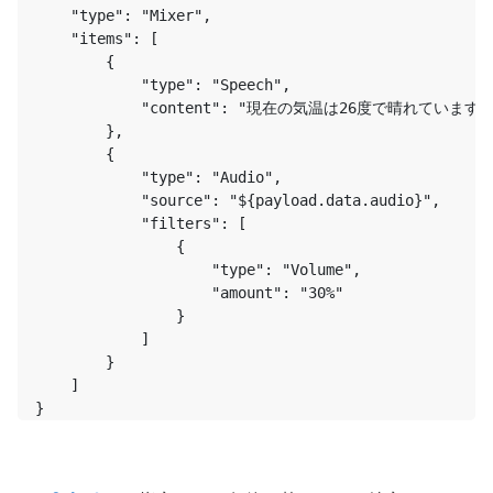
    "type": "Mixer",

    "items": [

        {

            "type": "Speech",

            "content": "現在の気温は26度で晴れています。
        },

        {

            "type": "Audio",

            "source": "${payload.data.audio}",

            "filters": [

                {

                    "type": "Volume",

                    "amount": "30%"

                }

            ]

        }

    ]

}