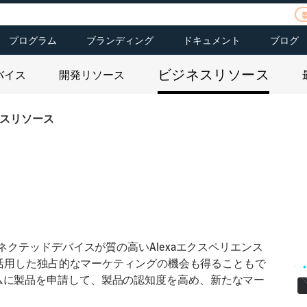
プログラム
ブランディング
ドキュメント
ブログ
ご応募
皆様のお話をお聞か
 Kit
Alexaファンド
Alexaブランディング
Alexaスキル
ビジネスリソース
せください
バイス
開発リソース
載デバイス
Alexa Prize
Echoブランディング
コネクテッドデバイ
Dash Services
ポートフォリオ
ス
マートホーム
Alexa チャンピオン
Alexaファンドのポー
スリソース
Hospitality
Alexa Smart
トフォリオカンパニ
rt
Properties
ー
Senior Living
ソース
mart
リソース
ル
exaコネクテッドデバイスが質の高いAlexaエクスペリエンス
を活用した独占的なマーケティングの機会も得ることもで
プログラムに製品を申請して、製品の認知度を高め、新たなマー