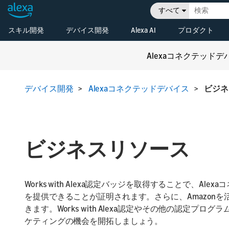
すべて
スキル開発
デバイス開発
Alexa AI
プロダクト
はじめる
概要
Alexa Skills Kit (ASK)
Alexa搭載デバイス
Alexa Skills
もっと学ぶ
Alexaコネクテッドデ
Alexa Voice
技術ドキュメント
Alexa搭
Service（AVS）を利
ビジネスの拡大
用してAlexa搭載デバ
開発者コンソール
Alexaス
デバイス開発
>
Alexaコネクテッドデバイス
>
ビジネ
イスを開発する
最新情報
概要
Release Updates
Alexa Sma
コネクテッドデバイ
Properties
開発用リ
ス
スマートデバイスを
Amazon S
ビジネス
Alexaに接続する
ビジネスリソース
Vehicles
最新情報
コンソー
Works with Alexa認定バッジを取得することで、Al
を提供できることが証明されます。さらに、Amazon
きます。Works with Alexa認定やその他の認定
ケティングの機会を開拓しましょう。