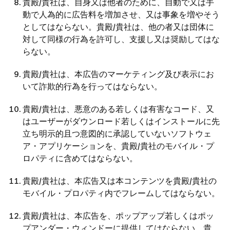
貴殿/貴社は、自身又は他者のために、自動で又は手
動で人為的に広告料を増加させ、又は事象を増やそう
としてはならない。貴殿/貴社は、他の者又は団体に
対して同様の行為を許可し、支援し又は奨励してはな
らない。
貴殿/貴社は、本広告のマーケティング及び表示にお
いて詐欺的行為を行ってはならない。
貴殿/貴社は、悪意のある若しくは有害なコード、又
はユーザーがダウンロード若しくはインストールに先
立ち明示的且つ意図的に承認していないソフトウェ
ア・アプリケーションを、貴殿/貴社のモバイル・プ
ロパティに含めてはならない。
貴殿/貴社は、本広告又は本コンテンツを貴殿/貴社の
モバイル・プロパティ内でフレームしてはならない。
貴殿/貴社は、本広告を、ポップアップ若しくはポッ
プアンダー・ウィンドーに提供してはならない。貴